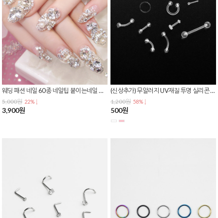
웨딩 패션 네일 60종 네일팁 붙이는네일 인조손톱 젤네일 네일아트 셀프네일
(신상추가) 무알러지 UV재질 투명 실리콘 별존 스너그 이너컨츠 아웃컨츠 바벨 피어싱 P-0054
5,000원
1,200원
22% ↓
58% ↓
3,900원
500원