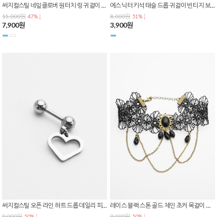
써지컬스틸 네잎클로버 원터치 링 귀걸이 큐빅 행운 드롭 데일리 이어링 E-0611
에스닉 터키석 태슬 드롭 귀걸이 빈티지 보헤미안 롱 이어링 E-0610
15,000원
8,000원
47% ↓
51% ↓
7,900원
3,900원
써지컬스틸 오픈 라인 하트 드롭 데일리 피어싱 P-0820
레이스 블랙 스톤 골드 체인 초커 목걸이 고딕 팔뚝 암밴드 겸용 N-0434
9,000원
9,000원
50% ↓
50% ↓