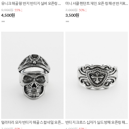
유니크 해골 왕 반지 빈티지 실버 오픈링 남녀공용 스트릿 힙합 엔틱 스컬 링 R-0165
미니 서클 펜던트 체인 오픈 링 패션 반지 R-0163
9,900원
7,000원
55% ↓
50% ↓
4,500원
3,500원
밀리터리 모자 빈티지 해골 스컬 네일 오픈 링 패션 반지 R-0162
빈티지 크로스 십자가 실드 방패 오픈링 패션 반지 R-0161
7,000원
6,000원
50% ↓
52% ↓