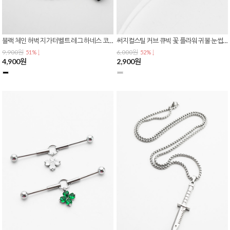
블랙 체인 허벅지 가터벨트 레그 하네스 코스프레 스트랩 밴드 가터링 AC-0242
써지컬스틸 커브 큐빅 꽃 플라워 귀볼 눈썹 바나나 피어싱 P-0826
9,900원
6,000원
51% ↓
52% ↓
4,900원
2,900원