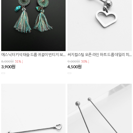
에스닉 터키석 태슬 드롭 귀걸이 빈티지 보헤미안 롱 이어링 E-0610
써지컬스틸 오픈 라인 하트 드롭 데일리 피어싱 P-0820
8,000원
9,000원
51% ↓
50% ↓
3,900원
4,500원