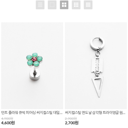
민트 플라워 큐빅 피어싱 써지컬스틸 데일리 꽃 여성 미니 귀걸이 바두께 0.8mm P-0842
써지컬스틸 면도날 삼각형 트라이앵글 원터치 링 귀걸이 E-0630
4,900원
2,900원
4,600원
2,700원