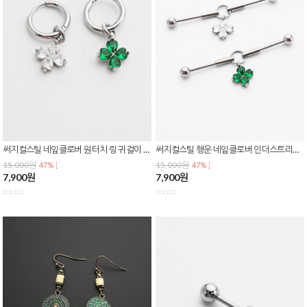
써지컬스틸 네잎클로버 원터치 링 귀걸이 큐빅 행운 드롭 데일리 이어링 E-0611
써지컬스틸 행운 네잎클로버 인더스트리얼 바벨 플렉시블 피어싱 큐빅 드롭 P-0825
15,000원
15,000원
47% ↓
47% ↓
7,900원
7,900원