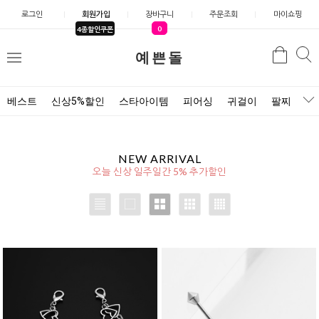
로그인
회원가입
장바구니
주문조회
마이쇼핑
0
4종할인쿠폰
검
예쁜돌
검
메
색
색
뉴
베스트
신상5%할인
스타아이템
피어싱
귀걸이
팔찌
목
NEW ARRIVAL
오늘 신상 일주일간 5% 추가할인