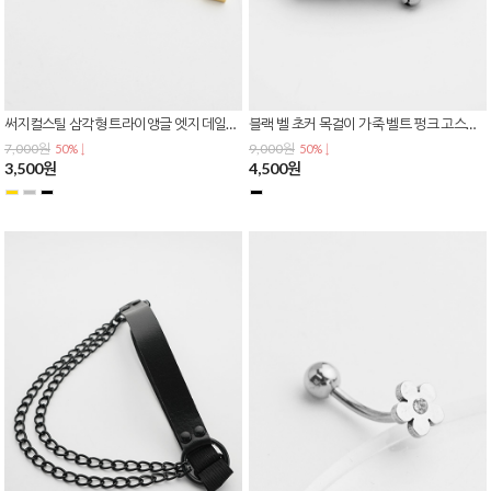
써지컬스틸 삼각형 트라이앵글 엣지 데일리 심플 원터치 링 귀걸이 E-0613
블랙 벨 초커 목걸이 가죽 벨트 펑크 고스룩 코스프레 N-0436
7,000원
9,000원
50% ↓
50% ↓
3,500원
4,500원