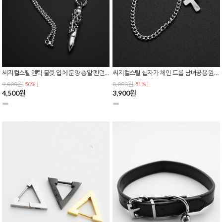
써지컬스틸 엔틱 불릿 입체 문양 총알 펜던트 체인 목걸이 N-0437
써지컬스틸 십자가 체인 드롭 남녀공용 원터치 링 이어커프 귀찌 E-0617
9,000원
8,000원
50% ↓
51% ↓
4,500원
3,900원