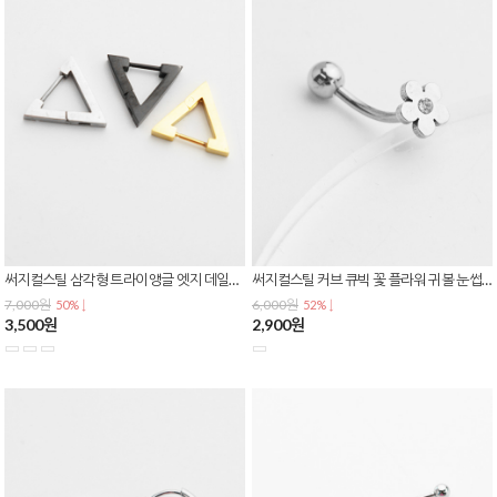
써지컬스틸 삼각형 트라이앵글 엣지 데일리 심플 원터치 링 귀걸이 E-0613
써지컬스틸 커브 큐빅 꽃 플라워 귀볼 눈썹 바나나 피어싱 P-0826
7,000원
6,000원
50% ↓
52% ↓
3,500원
2,900원