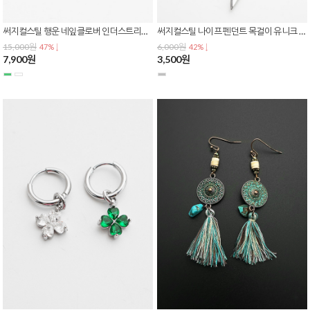
써지컬스틸 행운 네잎클로버 인더스트리얼 바벨 플렉시블 피어싱 큐빅 드롭 P-0825
써지컬스틸 나이프 펜던트 목걸이 유니크 힙합 스트릿 패션 남녀공용 N-0435
15,000원
6,000원
47% ↓
42% ↓
7,900원
3,500원