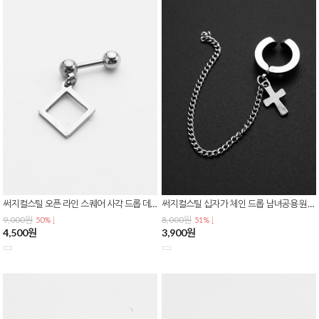
써지컬스틸 오픈 라인 스퀘어 사각 드롭 데일리 피어싱 P-0833
써지컬스틸 십자가 체인 드롭 남녀공용 원터치 링 이어커프 귀찌 E-0617
9,000원
8,000원
50% ↓
51% ↓
4,500원
3,900원