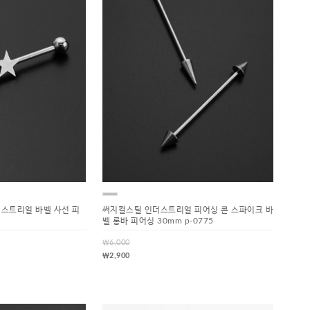
더스트리얼 바벨 사선 피
써지컬스틸 인더스트리얼 피어싱 콘 스파이크 바
벨 롱바 피어싱 30mm p-0775
￦6,000
￦2,900