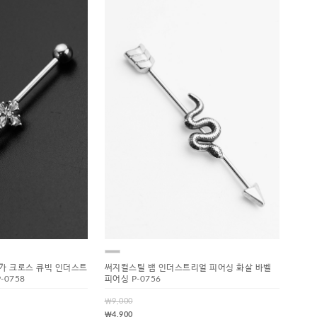
가 크로스 큐빅 인더스트
써지컬스틸 뱀 인더스트리얼 피어싱 화살 바벨
-0758
피어싱 P-0756
￦9,000
￦4,900