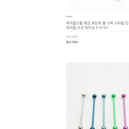
써지컬스틸 체인 포인트 롱 스틱 스타일 
트리얼 사선 피어싱 P-0710
￦9,900
￦4,900