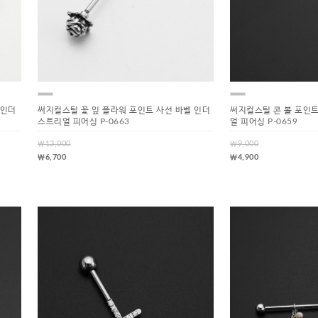
 인더
써지컬스틸 꽃 잎 플라워 포인트 사선 바벨 인더
써지컬스틸 콘 볼 포인
스트리얼 피어싱 P-0663
얼 피어싱 P-0659
￦13,000
￦9,000
￦6,700
￦4,900