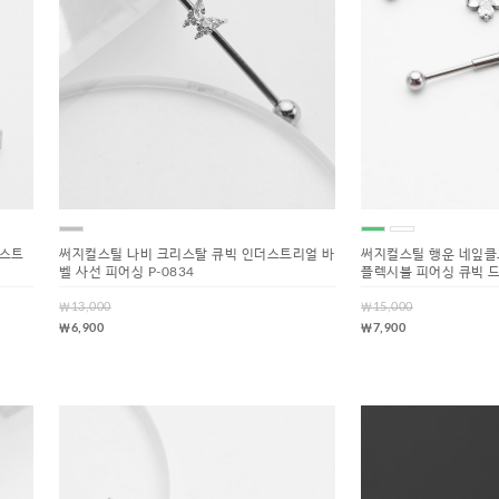
 스트
써지컬스틸 나비 크리스탈 큐빅 인더스트리얼 바
써지컬스틸 행운 네잎클
벨 사선 피어싱 P-0834
플렉시블 피어싱 큐빅 드롭
￦13,000
￦15,000
￦6,900
￦7,900