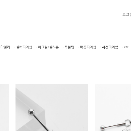
로그
스마일리
- 실버피어싱
- 아크릴/실리콘
- 투볼링
- 배꼽피어싱
- 사선피어싱
- etc