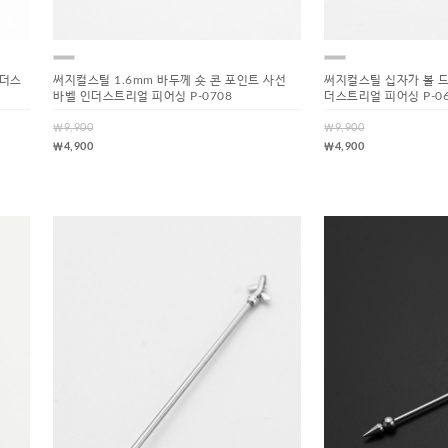
인더스
써지컬스틸 1.6mm 바두께 숏 콘 포인트 사선
써지컬스틸 십자가 볼 드
바벨 인더스트리얼 피어싱 P-0708
더스트리얼 피어싱 P-06
￦9,900
￦9,900
￦4,900
￦4,900