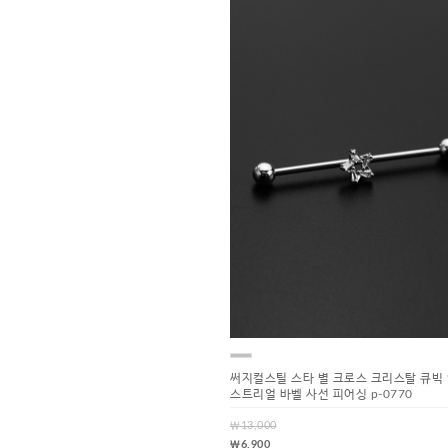
써지컬스틸 스타 별 크로스 크리스탈 큐빅
스트리얼 바벨 사선 피어싱 p-0770
￦13,000
￦6,900