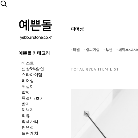
피어싱
- 바벨
- 링피어싱
- 투핀
- 페이크/코/
예쁜돌 카테고리
베스트
신상5%할인
TOTAL
87
EA ITEM LIST
스타아이템
피어싱
귀걸이
팔찌
목걸이/초커
반지
허벅지
의류
악세사리
천연석
드림캐쳐