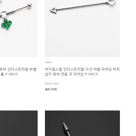
로버 인더스트리얼 바벨
써지컬스틸 인더스트리얼 사선 바벨 피어싱 하트
 P-0825
삼각 큐빅 연골 귀 피어싱 P-0819
￦19,900
￦8,900