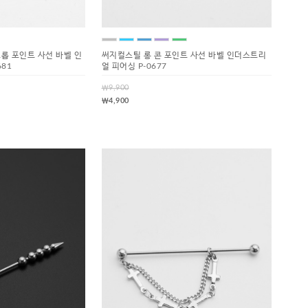
롭 포인트 사선 바벨 인
써지컬스틸 롱 콘 포인트 사선 바벨 인더스트리
81
얼 피어싱 P-0677
￦9,900
￦4,900