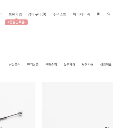
인
회원가입
장바구니
(
0
)
주문조회
마이페이지
4종할인쿠폰
신상품순
인기상품
판매순위
높은가격
낮은가격
상품이름