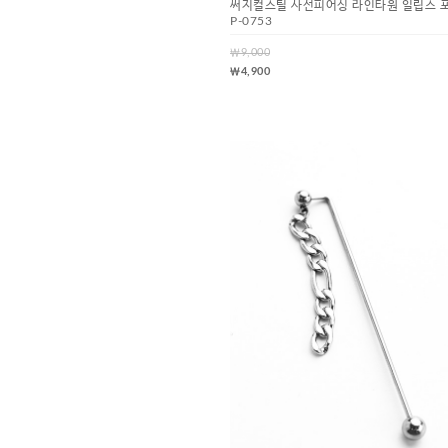
써지컬스틸 사선피어싱 라인타원 일립스 
P-0753
￦9,000
￦4,900