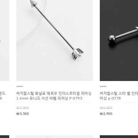
샌드
써지컬스틸 화살표 애로우 인더스트리얼 피어싱
써지컬스틸 스타 별 인
8
1.6mm 유니크 사선 바벨 피어싱 P-0795
어싱 p-0778
￦7,000
￦6,000
￦3,500
￦2,900