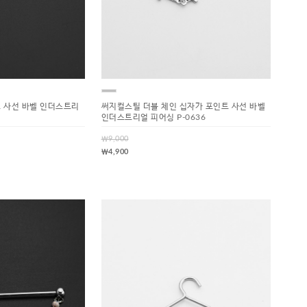
트 사선 바벨 인더스트리
써지컬스틸 더블 체인 십자가 포인트 사선 바벨
인더스트리얼 피어싱 P-0636
￦9,000
￦4,900