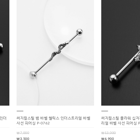
 인더
써지컬스틸 뱀 바벨 헬릭스 인더스트리얼 바벨
써지컬스틸 플라워 십자
사선 피어싱 P-0762
리얼 바벨 사선 피어싱 P
￦7,000
￦13,000
￦3,500
￦6,900