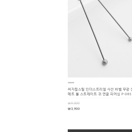
써지컬스틸 인더스트리얼 사선 바벨 무광 
매트 볼 스트레이트 귀 연골 피어싱 P-081
￦9,000
￦3,900