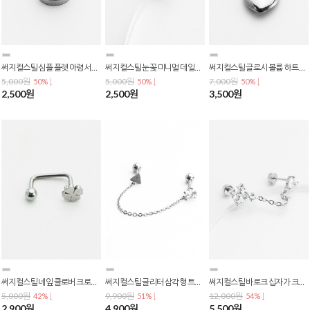
써지컬스틸 심플 플렛 아령 서클 원형 피어싱 P-0793
써지컬스틸 눈꽃 미니멀 데일리 심플 글로시 바벨 피어싱 0.8mm 바두께 P-0792
써지컬스틸 글로시 볼륨 하트 디자인 배꼽 귓볼 커브 벨리 바벨 피어싱 P-0791
5,000원
5,000원
7,000원
50% ↓
50% ↓
50% ↓
2,500원
2,500원
3,500원
써지컬스틸 네잎 클로버 크로버 포인트 디귿자 투볼링 피어싱 P-0790
써지컬스틸 글리터 삼각형 트라이앵글 큐빅 체인 투핀 투홀 바벨 피어싱 P-0789
써지컬스틸 바로크 십자가 크로스 하트 큐빅 체인 투핀 투홀 피어싱 P-0788
5,000원
9,900원
12,000원
42% ↓
51% ↓
54% ↓
2,900원
4,900원
5,500원