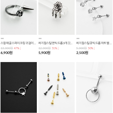
스컬 해골 스파이크 링 귀걸이 써지컬스틸 유니섹스 피어싱 락 펑크 스트릿 P-0812
써지컬스틸 엔틱 드롭 3개 깃털 드림캐쳐 바벨 피어싱 P-0811
써지컬스틸 큐빅 드롭 하트 별 서클 크리스탈 바벨 피어싱 P-0810
13,000원
12,000원
5,000원
47% ↓
51% ↓
50% ↓
6,900원
5,900원
2,500원