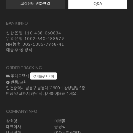
고객센터 전화연결
Q&A
BANK INFO
신한은행 110-488-060834
우리은행 1002-640-488579
NH농협 302-1385-7968-41
예금주:공정석
ORDER TRACKING
우체국택배
배송위치조회
반품/교환
인천광역시 남동구 남동대로 900-1 창성빌딩 5층
반품 및 교환시 해당 택배사를 이용해주세요.
COMPANY INFO
상호명
예쁜돌
대표이사
공정석
대표전화
010-5707-0812