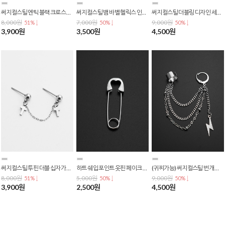
써지컬스틸 엔틱 블랙 크로스 체인 십자가 바벨 피어싱 p-0763
써지컬스틸 뱀 바벨 헬릭스 인더스트리얼 바벨 사선 피어싱 P-0762
써지컬스틸 더블링 디자인 세그먼트 원터치 링 피어싱 P-0761
8,000원
7,000원
9,000원
51% ↓
50% ↓
50% ↓
3,900원
3,500원
4,500원
써지컬스틸 투핀 더블 십자가 스터드 연결 체인 귀걸이 E-0504
하트 쉐입 포인트 옷핀 페이크 피어싱 귀걸이 P-0760
(귀찌가능) 써지컬스틸 번개 펜던트 드롭 3체인 원터치 링 투핀 귀찌 귀걸이 E-0503
8,000원
5,000원
9,000원
51% ↓
50% ↓
50% ↓
3,900원
2,500원
4,500원