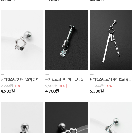
써지컬스틸 펜타곤 오각형 미니 큐빅 포인트 바벨 피어싱 P-0787
써지컬스틸 큐빅 미니 물방울 피어싱 드롭 라블렛 피어싱 P-0784
써지컬스틸 스틱 체인 드롭 유니크 언발 포인트 피어싱 p-0783
9,900원
9,900원
11,000원
51% ↓
51% ↓
50% ↓
4,900원
4,900원
5,500원