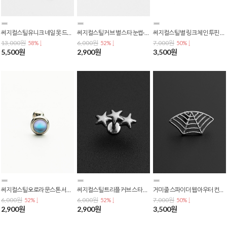
써지컬스틸 유니크 네일 못 드롭 바벨 피어싱 P-0801
써지컬스틸 커브 별 스타 눈썹·입술·귓바퀴·배꼽 바나나 피어싱 P-0800
써지컬스틸 별 링크 체인 투핀 투홀 바벨 피어싱 P-0799
13,000원
6,000원
7,000원
58% ↓
52% ↓
50% ↓
5,500원
2,900원
3,500원
써지컬스틸 오로라 문스톤 서클 바벨 피어싱 (바두께 0.8mm) P-0798
써지컬스틸 트리플 커브 스타 별 라블렛 피어싱 P-0797
거미줄 스파이더 웹 아우터 컨츠 귓바퀴 바벨 피어싱 P-0796
6,000원
6,000원
7,000원
52% ↓
52% ↓
50% ↓
2,900원
2,900원
3,500원