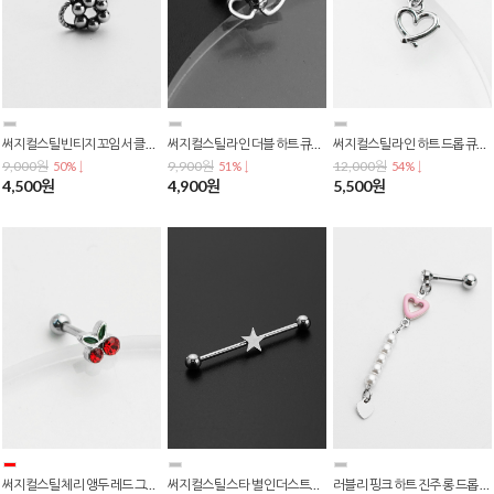
써지컬스틸 빈티지 꼬임 서클 원형 앤틱 실버 볼 포인트 피어싱 p-0782
써지컬스틸 라인 더블 하트 큐티 바벨 피어싱 p-0781
써지컬스틸 라인 하트 드롭 큐빅 바벨 피어싱 p-0780
9,000원
9,900원
12,000원
50% ↓
51% ↓
54% ↓
4,500원
4,900원
5,500원
써지컬스틸 체리 앵두 레드 그린 큐빅 과일 포인트 바벨 피어싱 p-0779
써지컬스틸 스타 별 인더스트리얼 바벨 사선 피어싱 p-0778
러블리 핑크 하트 진주 롱 드롭 바벨 피어싱 p-0777