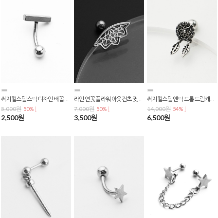
써지컬스틸 스틱 디자인 배꼽 귓볼 커브 벨리 바벨 피어싱 P-0804
라인 연꽃 플라워 아웃컨츠 귓바퀴 바벨 피어싱 P-0803
써지컬스틸 엔틱 드롭 드림캐쳐 바벨 피어싱 P-0802
5,000원
7,000원
14,000원
50% ↓
50% ↓
54% ↓
2,500원
3,500원
6,500원