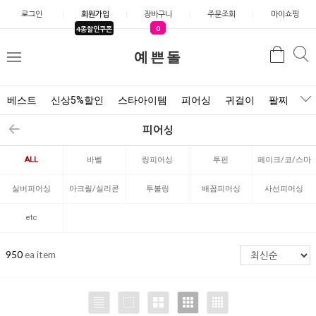
로그인
회원가입
장바구니
주문조회
마이쇼핑
0
4종할인쿠폰
검
예쁜돌
검
메
색
색
뉴
베스트
신상5%할인
스타아이템
피어싱
귀걸이
팔찌
목
피어싱
ALL
바벨
링피어싱
투핀
페이크/코/스마
일리
실버피어싱
아크릴/실리콘
투볼링
배꼽피어싱
사선피어싱
etc
950
ea item