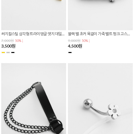
써지컬스틸 삼각형 트라이앵글 엣지 데일리 심플 원터치 링 귀걸이 E-0613
블랙 벨 초커 목걸이 가죽 벨트 펑크 고스룩 코스프레 N-0436
7,000원
9,000원
50% ↓
50% ↓
3,500원
4,500원