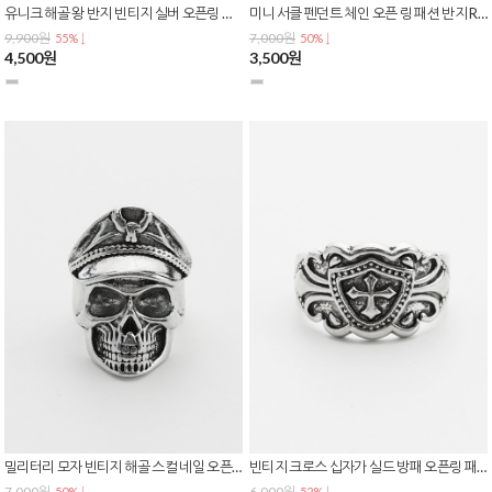
유니크 해골 왕 반지 빈티지 실버 오픈링 남녀공용 스트릿 힙합 엔틱 스컬 링 R-0165
미니 서클 펜던트 체인 오픈 링 패션 반지 R-0163
9,900원
7,000원
55% ↓
50% ↓
4,500원
3,500원
밀리터리 모자 빈티지 해골 스컬 네일 오픈 링 패션 반지 R-0162
빈티지 크로스 십자가 실드 방패 오픈링 패션 반지 R-0161
7,000원
6,000원
50% ↓
52% ↓