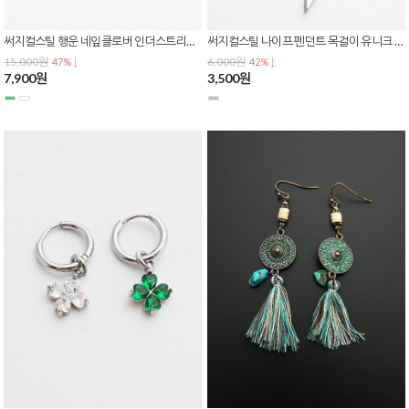
써지컬스틸 행운 네잎클로버 인더스트리얼 바벨 플렉시블 피어싱 큐빅 드롭 P-0825
써지컬스틸 나이프 펜던트 목걸이 유니크 힙합 스트릿 패션 남녀공용 N-0435
15,000원
6,000원
47% ↓
42% ↓
7,900원
3,500원