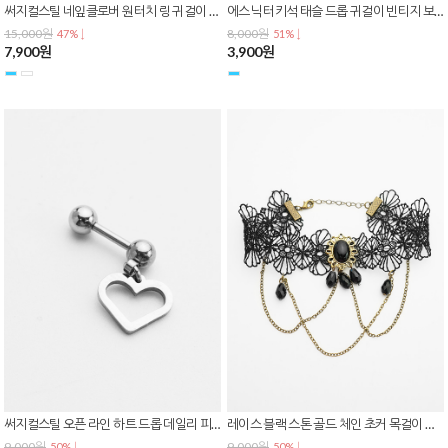
써지컬스틸 네잎클로버 원터치 링 귀걸이 큐빅 행운 드롭 데일리 이어링 E-0611
에스닉 터키석 태슬 드롭 귀걸이 빈티지 보헤미안 롱 이어링 E-0610
15,000원
8,000원
47% ↓
51% ↓
7,900원
3,900원
써지컬스틸 오픈 라인 하트 드롭 데일리 피어싱 P-0820
레이스 블랙 스톤 골드 체인 초커 목걸이 고딕 팔뚝 암밴드 겸용 N-0434
9,000원
9,000원
50% ↓
50% ↓