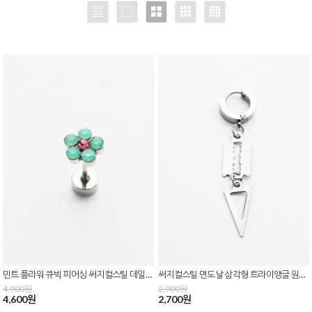
민트 플라워 큐빅 피어싱 써지컬스틸 데일리 꽃 여성 미니 귀걸이 바두께 0.8mm P-0842
써지컬스틸 면도날 삼각형 트라이앵글 원터치 링 귀걸이 E-0630
4,900원
2,900원
4,600원
2,700원