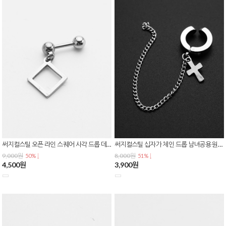
써지컬스틸 오픈 라인 스퀘어 사각 드롭 데일리 피어싱 P-0833
써지컬스틸 십자가 체인 드롭 남녀공용 원터치 링 이어커프 귀찌 E-0617
9,000원
8,000원
50% ↓
51% ↓
4,500원
3,900원