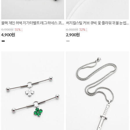
블랙 체인 허벅지 가터벨트 레그 하네스 코스프레 스트랩 밴드 가터링 AC-0242
써지컬스틸 커브 큐빅 꽃 플라워 귀볼 눈썹 바나나 피어싱 P-0826
9,900원
6,000원
51% ↓
52% ↓
4,900원
2,900원