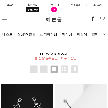
로그인
회원가입
장바구니
주문조회
마이쇼핑
0
4종할인쿠폰
검
예쁜돌
검
메
색
색
뉴
베스트
신상5%할인
스타아이템
피어싱
귀걸이
팔찌
목
NEW ARRIVAL
오늘 신상 일주일간 5% 추가할인