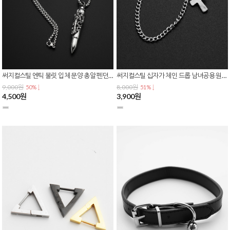
써지컬스틸 엔틱 불릿 입체 문양 총알 펜던트 체인 목걸이 N-0437
써지컬스틸 십자가 체인 드롭 남녀공용 원터치 링 이어커프 귀찌 E-0617
9,000원
8,000원
50% ↓
51% ↓
4,500원
3,900원