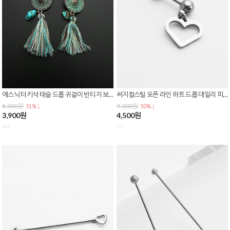
에스닉 터키석 태슬 드롭 귀걸이 빈티지 보헤미안 롱 이어링 E-0610
써지컬스틸 오픈 라인 하트 드롭 데일리 피어싱 P-0820
8,000원
9,000원
51% ↓
50% ↓
3,900원
4,500원