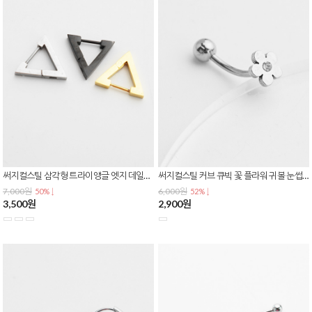
써지컬스틸 삼각형 트라이앵글 엣지 데일리 심플 원터치 링 귀걸이 E-0613
써지컬스틸 커브 큐빅 꽃 플라워 귀볼 눈썹 바나나 피어싱 P-0826
7,000원
6,000원
50% ↓
52% ↓
3,500원
2,900원