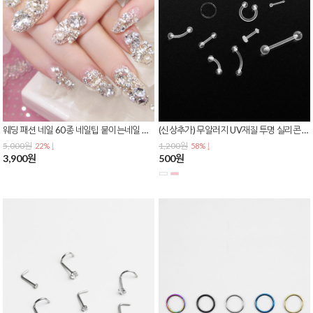
웨딩 패션 네일 60종 네일팁 붙이는네일 인조손톱 젤네일 네일아트 셀프네일
(신상추가) 무알러지 UV재질 투명 실리콘 별존 스너그 이너컨츠 아웃컨츠 바벨 피어싱 P-0054
5,000원
1,200원
22% ↓
58% ↓
3,900원
500원