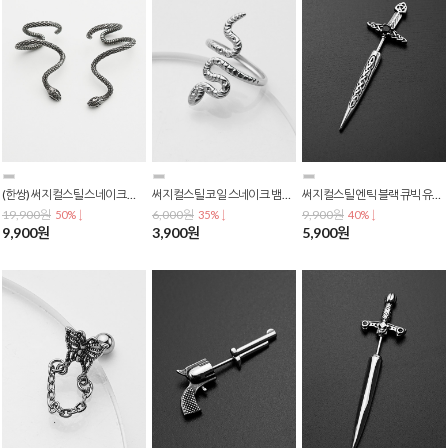
(한쌍) 써지컬스틸 스네이크 이어커프 화이트 큐빅 귀찌 귀걸이 E-0411
써지컬스틸 코일 스네이크 뱀 오픈 링 패션 반지 R-0105
써지컬스틸 엔틱 블랙 큐빅 유니크 십자가 페이크 피어싱 P-0510
19,900원
6,000원
9,900원
50% ↓
35% ↓
40% ↓
9,900원
3,900원
5,900원