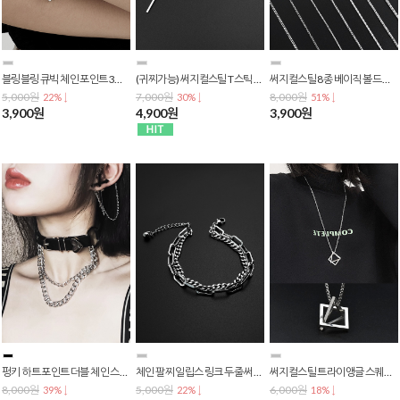
블링블링 큐빅 체인 포인트 3레이어드 체인팔찌 / 패션팔찌 B-0066
(귀찌가능) 써지컬스틸 T스틱 포인트 투핀 귀찌 원터치 링 귀걸이 E-0614
써지컬스틸 8종 베이직 볼드 트위스트 체인 남자 여자 커플목걸이 N-0420-1
5,000원
7,000원
8,000원
22% ↓
30% ↓
51% ↓
3,900원
4,900원
3,900원
펑키 하트 포인트 더블 체인 스트리트 래더 블랙 초커 목걸이 N-0051
체인 팔찌 일립스 링크 두줄 써지컬스틸 남자 여자 커플 팔찌 B-0037
써지컬스틸 트라이앵글 스퀘어 기하학 펜던트 포인트 체인 목걸이 N-0038
8,000원
5,000원
6,000원
39% ↓
22% ↓
18% ↓