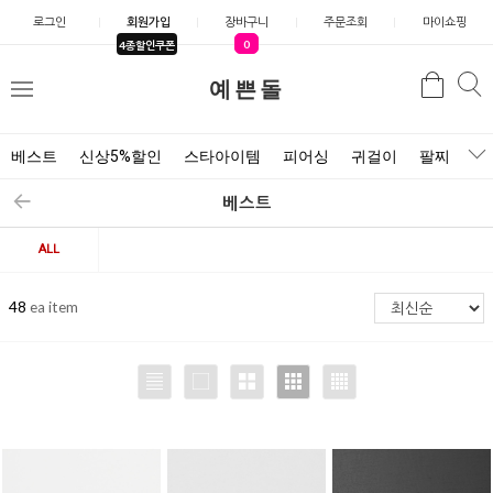
로그인
회원가입
장바구니
주문조회
마이쇼핑
0
4종할인쿠폰
검
예쁜돌
검
메
색
색
뉴
베스트
신상5%할인
스타아이템
피어싱
귀걸이
팔찌
목
베스트
ALL
48
ea item