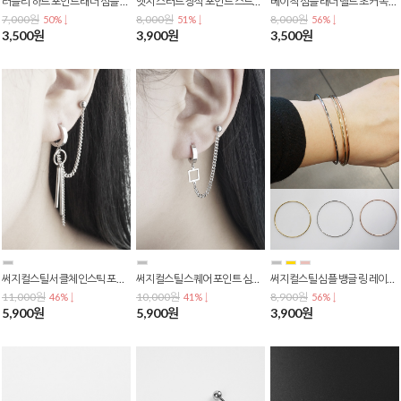
러블리 하트 포인트 래더 심플 반반 초커 목걸이 N-0021
엣지 스터드 장식 포인트 스트리트 래더 블랙 벨트 초커 목걸이 N-0020
베이직 심플 래더 벨트 초커 목걸이 N-0017
7,000원
8,000원
8,000원
50% ↓
51% ↓
56% ↓
3,500원
3,900원
3,500원
써지컬스틸 서클체인스틱 포인트 투핀 원터치링 바벨 피어싱 E-0084
써지컬스틸 스퀘어 포인트 심플 체인 투핀 원터치링 바벨 피어싱 P-0133
써지컬스틸 심플 뱅글 링 레이어드 팔찌 B-0009
11,000원
10,000원
8,900원
46% ↓
41% ↓
56% ↓
5,900원
5,900원
3,900원