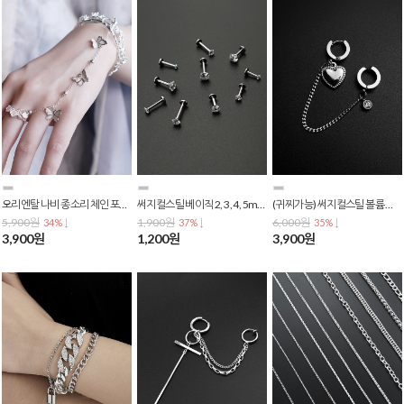
오리엔탈 나비 종소리 체인 포인트 원 핑거 오픈링 반지 팔찌 B-0073
써지컬스틸 베이직 2, 3, 4, 5mm 큐빅 아웃컨츠 이너컨츠 립 라블렛 피어싱 P-0292
(귀찌가능) 써지컬스틸 볼륨 하트 큐빅 포인트 체인 투핀 귀찌 귀걸이 E-0279
5,900원
1,900원
6,000원
34% ↓
37% ↓
35% ↓
3,900원
1,200원
3,900원