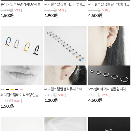
큐빅 포인트 무알러지 UV재질 투명 실리콘 라블렛 피어싱 귀걸이 P-0012
써지컬스틸 심플 디귿자 투볼링 별존 스너그 이너컨츠 아웃컨츠 바벨 피어싱 P-0837
써지컬스틸 심플 팔각 힙합 레이어드 체인목걸이 N-0001
3,000원
3,900원
9,000원
50% ↓
51% ↓
50% ↓
1,500원
1,900원
4,500원
써지컬스틸 탄생석 큐빅 스너그 아웃컨츠 이너컨츠 바벨 피어싱 귀걸이 P-0785
925실버 베이직 심플 원터치 링 귀걸이 SE-0190
써지컬스틸 베이직 코링 입술 링 이어커프 클립 페이크 피어싱 P-0037
2,400원
6,000원
50% ↓
25% ↓
1,200원
4,500원
3,000원
50% ↓
1,500원