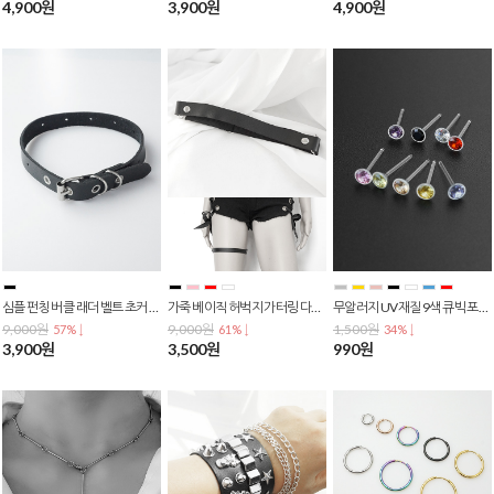
4,900원
3,900원
4,900원
심플 펀칭 버클 래더 벨트 초커 목걸이 N-0030
가죽 베이직 허벅지 가터링 다리 초커 가터벨트 AC-0008
무알러지 UV재질 9색 큐빅 포인트 2mm 3mm 4mm 5mm 살튀방지 투명 아크릴 실리콘 귀걸이 E-0130
9,000원
9,000원
1,500원
57% ↓
61% ↓
34% ↓
3,900원
3,500원
990원