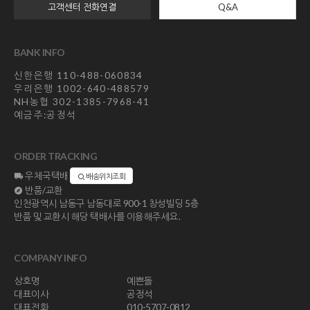
고객센터 전화연결
Q&A
BANK INFO
신한은행 110-488-060834
우리은행 1002-640-488579
NH농협 302-1385-7968-41
예금주:공정석
ORDER TRACKING
우체국택배
배송위치조회
반품/교환
인천광역시 남동구 남동대로 900-1 창성빌딩 5층
반품 및 교환시 해당 택배사를 이용해주세요.
COMPANY INFO
상호명
예쁜돌
대표이사
공정석
대표전화
010-5707-0812