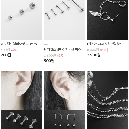
써지컬스틸 피어싱 볼 3mm, 4mm, 5mm P-0043
(귀찌가능) 써지컬스틸 하트 엔젤 체인 투핀 귀찌 스터드 원터치 링 귀걸이 E-0025
500원
써지컬스틸 베이직 바벨 피어싱 (바길이 6mm~40mm) P-0040
8,000원
60% ↓
51% ↓
200원
3,900원
1,600원
69% ↓
500원