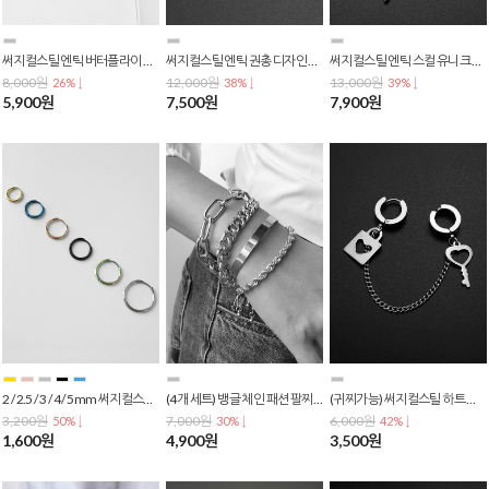
써지컬스틸 엔틱 버터플라이 나비 체인 바벨 드롭 피어싱 P-0508
써지컬스틸 엔틱 권총 디자인 페이크 귀걸이 P-0379
써지컬스틸 엔틱 스컬 유니크 십자가 페이크 피어싱 P-0378
8,000원
12,000원
13,000원
26% ↓
38% ↓
39% ↓
5,900원
7,500원
7,900원
2 / 2.5 / 3 / 4 / 5mm 써지컬스틸 원터치 링 베이직 심플 귀걸이 E-0303
(4개 세트) 뱅글 체인 패션 팔찌 B-0083
(귀찌가능) 써지컬스틸 하트 열쇠 자물쇠 포인트 체인 투핀 귀걸이 E-0290
3,200원
7,000원
6,000원
50% ↓
30% ↓
42% ↓
1,600원
4,900원
3,500원