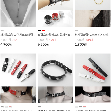
써지컬스틸 모던 시크 스틱 링크 쇄골 목걸이 N-0024
스컬 스타 장식 트리플 체인 스트리트 래더 더블 가죽 팔찌 B-0015
써지컬스틸 1.6mm 베이직 데일리 심플 원터치 링 피어싱 귀걸이 E-0102
8,000원
8,000원
3,900원
39% ↓
19% ↓
51% ↓
4,900원
6,500원
1,900원