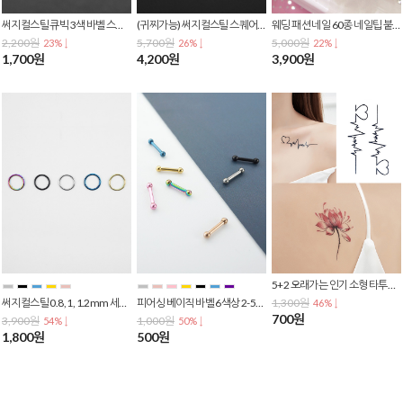
써지컬스틸 큐빅 3색 바벨 스너그 별존 아웃컨츠 트라거스 귓바퀴 셀프 이너컨츠 피어싱 P-0774
(귀찌가능) 써지컬스틸 스퀘어 스틱 포인트 두줄체인 투핀 귀찌 귀걸이 E-0332
웨딩 패션 네일 60종 네일팁 붙이는네일 인조손톱 젤네일 네일아트 셀프네일
2,200원
5,700원
5,000원
23% ↓
26% ↓
22% ↓
1,700원
4,200원
3,900원
5+2 오래가는 인기 소형 타투스티커 모음 - 신상입고 -
써지컬스틸 0.8, 1, 1.2mm 세그먼트 원터치 링 피어싱 귀걸이
피어싱 베이직 바벨 6색상 2-5mm 써지컬스틸 볼피어싱 초소형 스너그 아웃컨츠 이너컨츠 별존 P-0006
1,300원
46% ↓
700원
3,900원
1,000원
54% ↓
50% ↓
1,800원
500원