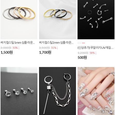
써지컬스틸 1mm 심플 라운드 레이어드 커플링 우정 실반지
써지컬스틸 2mm 심플 라운드 레이어드 커플링 우정 실반지
3,000원
3,500원
(신상추가) 무알러지 UV재질 투명 실리콘 별존 스너그 이너컨츠 아웃컨츠 바벨 피어싱 P-0054
50% ↓
51% ↓
1,500원
1,700원
1,200원
58% ↓
500원