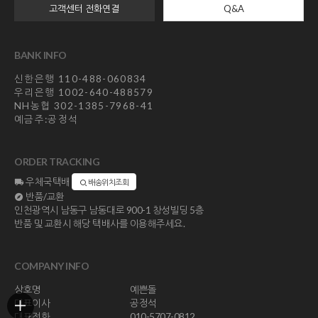
고객센터 전화연결
Q&A
BANK INFO
신한은행 110-488-060834
우리은행 1002-640-488579
NH농협 302-1385-7968-41
예금주:공정석
ORDER TRACKING
우체국택배
배송위치조회
반품/교환
인천광역시 남동구 남동대로 900-1 창성빌딩 5층
반품 및 교환시 해당 택배사를 이용해주세요.
COMPANY INFO
상호명
예쁜돌
대표이사
공정석
대표전화
010-5707-0812