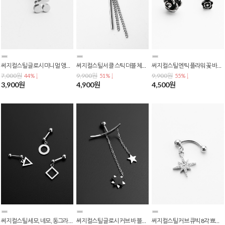
써지컬스틸 글로시 미니멀 앵두 체리 피어싱 P-0720
써지컬스틸 서클 스틱 더블 체인 드롭 바벨 피어싱 P-0719
써지컬스틸 엔틱 플라워 꽃 바벨 피어싱 P-0718
7,000원
9,900원
9,900원
44% ↓
51% ↓
55% ↓
3,900원
4,900원
4,500원
써지컬스틸 세모, 네모, 동그라미 펜던트 드롭 스타일 바벨 피어싱 P-0716
써지컬스틸 글로시 커브 바 블랙 더블 별 체인 드롭 바벨 피어싱 P-0714
써지컬스틸 커브 큐빅 8각 뾰족 별 귀볼 눈썹 배꼽 바나나 바벨 피어싱 P-0712