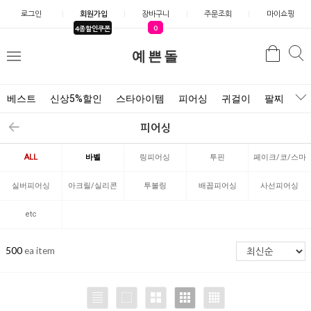
로그인
회원가입
장바구니
주문조회
마이쇼핑
0
4종할인쿠폰
검
예쁜돌
검
메
색
색
뉴
베스트
신상5%할인
스타아이템
피어싱
귀걸이
팔찌
목
피어싱
ALL
바벨
링피어싱
투핀
페이크/코/스마
일리
실버피어싱
아크릴/실리콘
투볼링
배꼽피어싱
사선피어싱
etc
500
ea item