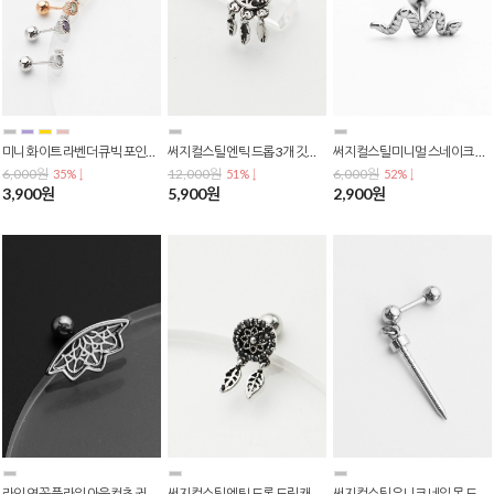
미니 화이트 라벤더 큐빅 포인트 바벨 피어싱 귀걸이 바두께 0.8mm P-0816
써지컬스틸 엔틱 드롭 3개 깃털 드림캐쳐 바벨 피어싱 P-0811
써지컬스틸 미니멀 스네이크 뱀 바벨 피어싱 바두께 0.8mm P-0806
6,000원
12,000원
6,000원
35% ↓
51% ↓
52% ↓
3,900원
5,900원
2,900원
라인 연꽃 플라워 아웃컨츠 귓바퀴 바벨 피어싱 P-0803
써지컬스틸 엔틱 드롭 드림캐쳐 바벨 피어싱 P-0802
써지컬스틸 유니크 네일 못 드롭 바벨 피어싱 P-0801