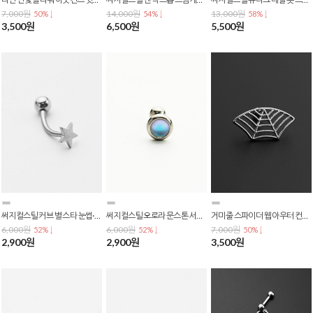
7,000원
14,000원
13,000원
50% ↓
54% ↓
58% ↓
3,500원
6,500원
5,500원
써지컬스틸 커브 별 스타 눈썹·입술·귓바퀴·배꼽 바나나 피어싱 P-0800
써지컬스틸 오로라 문스톤 서클 바벨 피어싱 (바두께 0.8mm) P-0798
거미줄 스파이더 웹 아우터 컨츠 귓바퀴 바벨 피어싱 P-0796
6,000원
6,000원
7,000원
52% ↓
52% ↓
50% ↓
2,900원
2,900원
3,500원