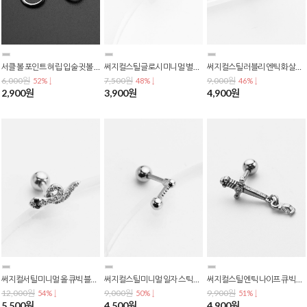
서클 볼 포인트 혀 립 입술 귓볼 피어싱 P-0736
써지컬스틸 글로시 미니멀 별 스타 피어싱 P-0730
써지컬스틸 러블리 엔틱 화살표 하트 바벨 피어싱 P-0729
6,000원
7,500원
9,000원
52% ↓
48% ↓
46% ↓
2,900원
3,900원
4,900원
써지컬서틸 미니멀 올 큐빅 블랙 아이즈 스네이크 뱀 피어싱 P-0728
써지컬스틸 미니멀 일자 스틱 투볼링 포인트 바벨 피어싱 P-0727
써지컬스틸 엔틱 나이프 큐빅 십자가 바벨 피어싱 P-0725
12,000원
9,000원
9,900원
54% ↓
50% ↓
51% ↓
5,500원
4,500원
4,900원