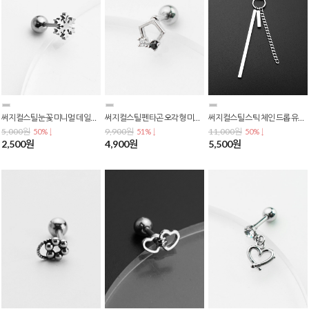
써지컬스틸 눈꽃 미니멀 데일리 심플 글로시 바벨 피어싱 0.8mm 바두께 P-0792
써지컬스틸 펜타곤 오각형 미니 큐빅 포인트 바벨 피어싱 P-0787
써지컬스틸 스틱 체인 드롭 유니크 언발 포인트 피어싱 p-0783
5,000원
9,900원
11,000원
50% ↓
51% ↓
50% ↓
2,500원
4,900원
5,500원