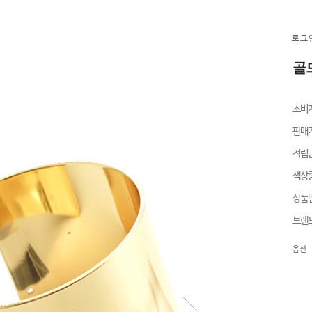
로그
골드
소비
판매
적립
색상
상품
브랜
옵션