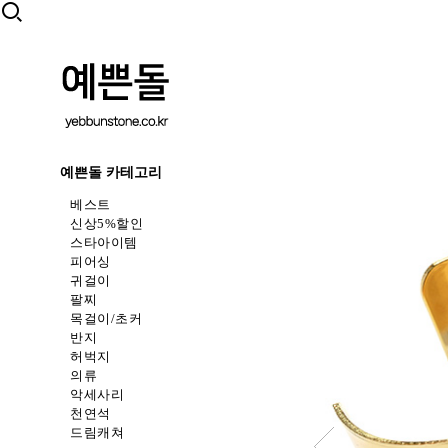
예쁜돌 카테고리
베스트
신상5%할인
스타아이템
피어싱
귀걸이
팔찌
목걸이/초커
반지
허벅지
의류
악세사리
천연석
드림캐쳐