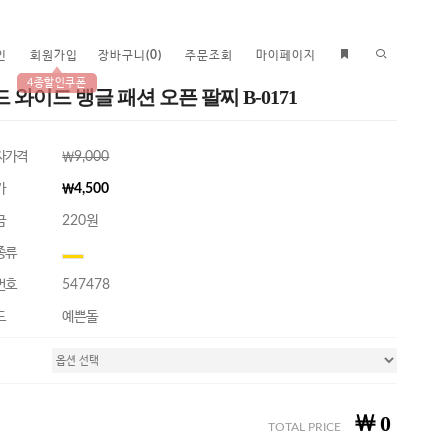
인
회원가입
장바구니
(
0
)
주문조회
마이페이지
4종할인쿠폰
 와이드 뱅글 패션 오픈 팔찌 B-0171
자가격
￦9,000
가
￦4,500
금
220원
종류
번호
547478
드
예쁜돌
￦
0
TOTAL PRICE