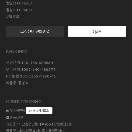
평일 11:00 - 16:30
점심 13:00 - 14:00
주말 휴일
고객센터 전화연결
Q&A
BANK INFO
신한은행 110-488-060834
우리은행 1002-640-488579
NH농협 302-1385-7968-41
예금주:공정석
ORDER TRACKING
우체국택배
배송위치조회
반품/교환
인천광역시 남동구 남동대로 900-1 창성빌딩 5층
반품 및 교환시 해당 택배사를 이용해주세요.