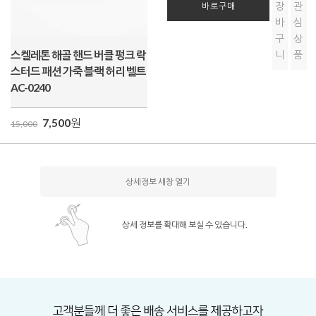
장
관
바로구매
바
심
구
상
스켈레톤 해골 핸드 버클 펑크 락
니
품
스터드 패션 가죽 블랙 허리 벨트
AC-0240
7,500
원
15,000
상세정보 새창 열기
상세 정보를 확대해 보실 수 있습니다.