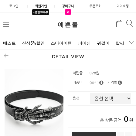
로그인
회원가입
장바구니
주문조회
마이쇼핑
0
4종할인쿠폰
예쁜돌
검색
검
메
색
뉴
베스트
신상5%할인
스타아이템
피어싱
귀걸이
팔찌
목
DETAIL VIEW
적립금
370원
배송비
(조건)
지역별
옵션
0
총 상품 금액
원