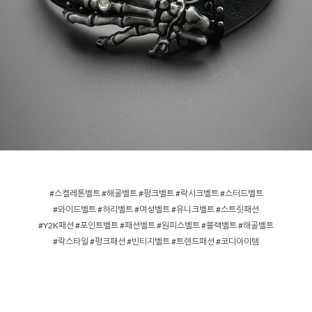
#스켈레톤벨트 #해골벨트 #펑크벨트 #락시크벨트 #스터드벨트
#와이드벨트 #허리벨트 #여성벨트 #유니크벨트 #스트릿패션
#Y2K패션 #포인트벨트 #패션벨트 #원피스벨트 #블랙벨트 #해골벨트
#락스타일 #펑크패션 #빈티지벨트 #트렌드패션 #코디아이템