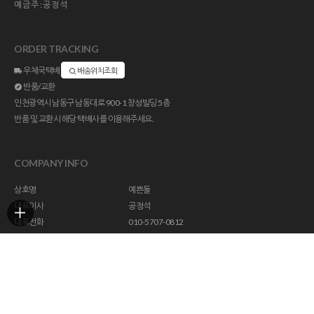
예금주:공정석
ORDER TRACKING
우체국택배
배송위치조회
반품/교환
인천광역시 남동구 남동대로 900-1 창성빌딩 5층
반품 및 교환시 해당 택배사를 이용해주세요.
COMPANY INFO
상호명
예쁜돌
대표이사
공정석
대표전화
010-5707-0812
주소
인천광역시 남동구 남동대로 900-1 창성빌딩 5층
사업자등록번호
113-23-47294
통신판매업신고
제 2018-인천남동구-1296 호
개인정보관리책임자
help@yebbunstone.co.kr
호스팅제공
(주)코리아센터