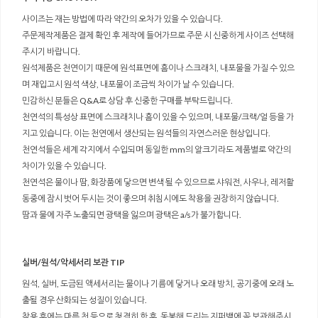
사이즈는 재는 방법에 따라 약간의 오차가 있을 수 있습니다.
주문제작제품은 결제 확인 후 제작에 들어가므로 주문 시 신중하게 사이즈 선택해
주시기 바랍니다.
원석제품은 천연이기 때문에 원석표면에 흠이나 스크래치, 내포물을 가질 수 있으
며 재입고시 원석 색상, 내포물이 조금씩 차이가 날 수 있습니다.
민감하신 분들은 Q&A로 상담 후 신중한 구매를 부탁드립니다.
천연석의 특성상 표면에 스크래치나 흠이 있을 수 있으며, 내포물/크랙/얼 등을 가
지고 있습니다. 이는 천연에서 생산되는 원석들의 자연스러운 현상입니다.
천연석들은 세계 각지에서 수입되며 동일한 mm의 알크기라도 제품별로 약간의
차이가 있을 수 있습니다.
천연석은 물이나 땀, 화장품에 닿으면 변색 될 수 있으므로 샤워전, 사우나, 레저활
동중에 잠시 벗어 두시는 것이 좋으며 취침시에도 착용을 권장하지 않습니다.
땀과 물에 자주 노출되면 광택을 잃으며 광택은 a/s가 불가합니다.
실버/원석/악세서리 보관 TIP
원석, 실버, 도금된 액세서리는 물이나 기름에 닿거나 오래 방치, 공기중에 오래 노
출될 경우 산화되는 성질이 있습니다.
착용 후에는 마른 천 등으로 청결히 한 후, 동봉해 드리는 지퍼백에 꼭 보관해주시