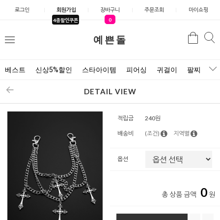
로그인
회원가입
장바구니
주문조회
마이쇼핑
0
4종할인쿠폰
예쁜돌
검색
검
메
색
뉴
베스트
신상5%할인
스타아이템
피어싱
귀걸이
팔찌
목
DETAIL VIEW
적립금
240원
배송비
(조건)
지역별
옵션
0
총 상품 금액
원