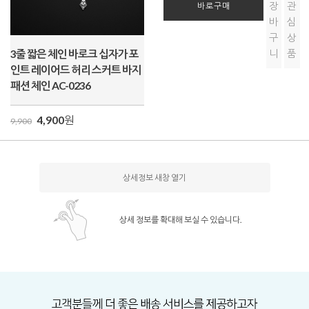
장
관
바로구매
바
심
구
상
3줄 짧은 체인 바로크 십자가 포
니
품
인트 레이어드 허리 스커트 바지
패션 체인 AC-0236
4,900
원
9,900
상세정보 새창 열기
상세 정보를 확대해 보실 수 있습니다.