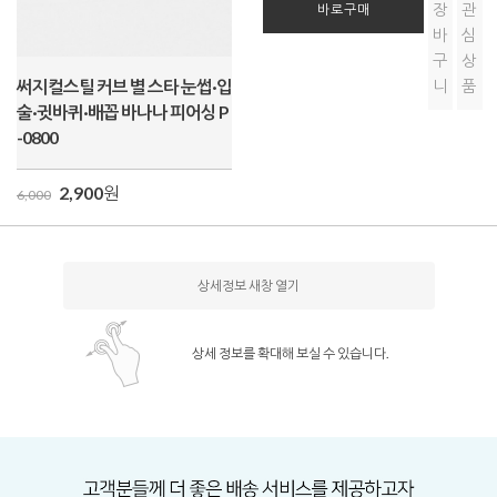
장
관
바로구매
바
심
구
상
써지컬스틸 커브 별 스타 눈썹·입
니
품
술·귓바퀴·배꼽 바나나 피어싱 P
-0800
2,900
원
6,000
상세정보 새창 열기
상세 정보를 확대해 보실 수 있습니다.