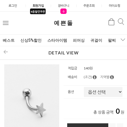
로그인
회원가입
장바구니
주문조회
마이쇼핑
0
4종할인쿠폰
예쁜돌
검색
검
메
색
뉴
베스트
신상5%할인
스타아이템
피어싱
귀걸이
팔찌
목
DETAIL VIEW
적립금
140원
배송비
(조건)
지역별
옵션
0
총 상품 금액
원