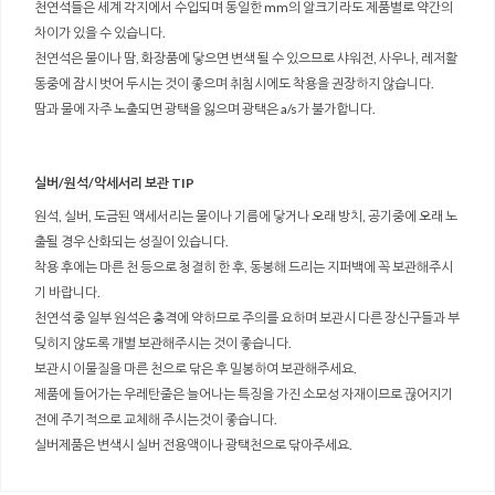
천연석들은 세계 각지에서 수입되며 동일한 mm의 알크기라도 제품별로 약간의
차이가 있을 수 있습니다.
천연석은 물이나 땀, 화장품에 닿으면 변색 될 수 있으므로 샤워전, 사우나, 레저활
동중에 잠시 벗어 두시는 것이 좋으며 취침시에도 착용을 권장하지 않습니다.
땀과 물에 자주 노출되면 광택을 잃으며 광택은 a/s가 불가합니다.
실버/원석/악세서리 보관 TIP
원석, 실버, 도금된 액세서리는 물이나 기름에 닿거나 오래 방치, 공기중에 오래 노
출될 경우 산화되는 성질이 있습니다.
착용 후에는 마른 천 등으로 청결히 한 후, 동봉해 드리는 지퍼백에 꼭 보관해주시
기 바랍니다.
천연석 중 일부 원석은 충격에 약하므로 주의를 요하며 보관시 다른 장신구들과 부
딪히지 않도록 개별 보관해주시는 것이 좋습니다.
보관시 이물질을 마른 천으로 닦은 후 밀봉하여 보관해주세요.
제품에 들어가는 우레탄줄은 늘어나는 특징을 가진 소모성 자재이므로 끊어지기
전에 주기적으로 교체해 주시는것이 좋습니다.
실버제품은 변색시 실버 전용액이나 광택천으로 닦아주세요.