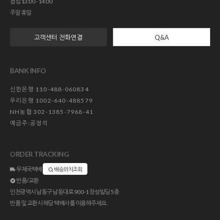
점심 13:00 - 14:00
주말 휴일
고객센터 전화연결
Q&A
BANK INFO
신한은행 110-488-060834
우리은행 1002-640-488579
NH농협 302-1385-7968-41
예금주:공정석
ORDER TRACKING
우체국택배
배송위치조회
반품/교환
인천광역시 남동구 남동대로 900-1 창성빌딩 5층
반품 및 교환시 해당 택배사를 이용해주세요.