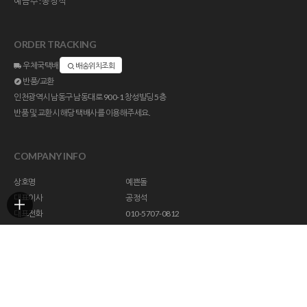
예금주:공정석
ORDER TRACKING
우체국택배
배송위치조회
반품/교환
인천광역시 남동구 남동대로 900-1 창성빌딩 5층
반품 및 교환시 해당 택배사를 이용해주세요.
COMPANY INFO
상호명
예쁜돌
대표이사
공정석
대표전화
010-5707-0812
주소
인천광역시 남동구 남동대로 900-1 창성빌딩 5층
사업자등록번호
113-23-47294
통신판매업신고
제 2018-인천남동구-1296 호
개인정보관리책임자
help@yebbunstone.co.kr
호스팅제공
(주)코리아센터