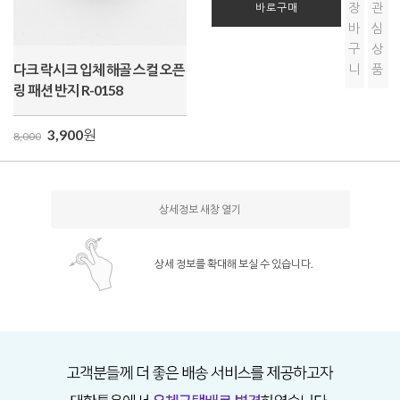
장
관
바로구매
바
심
구
상
다크 락시크 입체 해골 스컬 오픈
니
품
링 패션 반지 R-0158
3,900
원
8,000
상세정보 새창 열기
상세 정보를 확대해 보실 수 있습니다.