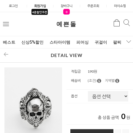
로그인
회원가입
장바구니
주문조회
마이쇼핑
0
4종할인쿠폰
예쁜돌
검색
검
메
색
뉴
베스트
신상5%할인
스타아이템
피어싱
귀걸이
팔찌
목
DETAIL VIEW
적립금
190원
배송비
(조건)
지역별
옵션
0
총 상품 금액
원