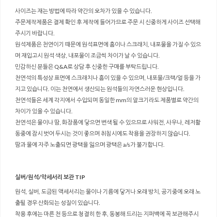
사이즈는 재는 방법에 따라 약간의 오차가 있을 수 있습니다.
주문제작제품은 결제 확인 후 제작에 들어가므로 주문 시 신중하게 사이즈 선택해
주시기 바랍니다.
원석제품은 천연이기 때문에 원석표면에 흠이나 스크래치, 내포물을 가질 수 있으
며 재입고시 원석 색상, 내포물이 조금씩 차이가 날 수 있습니다.
민감하신 분들은 Q&A로 상담 후 신중한 구매를 부탁드립니다.
천연석의 특성상 표면에 스크래치나 흠이 있을 수 있으며, 내포물/크랙/얼 등을 가
지고 있습니다. 이는 천연에서 생산되는 원석들의 자연스러운 현상입니다.
천연석들은 세계 각지에서 수입되며 동일한 mm의 알크기라도 제품별로 약간의
차이가 있을 수 있습니다.
천연석은 물이나 땀, 화장품에 닿으면 변색 될 수 있으므로 샤워전, 사우나, 레저활
동중에 잠시 벗어 두시는 것이 좋으며 취침시에도 착용을 권장하지 않습니다.
땀과 물에 자주 노출되면 광택을 잃으며 광택은 a/s가 불가합니다.
실버/원석/악세서리 보관 TIP
원석, 실버, 도금된 액세서리는 물이나 기름에 닿거나 오래 방치, 공기중에 오래 노
출될 경우 산화되는 성질이 있습니다.
착용 후에는 마른 천 등으로 청결히 한 후, 동봉해 드리는 지퍼백에 꼭 보관해주시