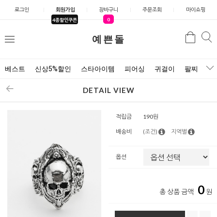
로그인
회원가입
장바구니
주문조회
마이쇼핑
0
4종할인쿠폰
예쁜돌
검색
검
메
색
뉴
베스트
신상5%할인
스타아이템
피어싱
귀걸이
팔찌
목
DETAIL VIEW
적립금
190원
배송비
(조건)
지역별
옵션
0
총 상품 금액
원