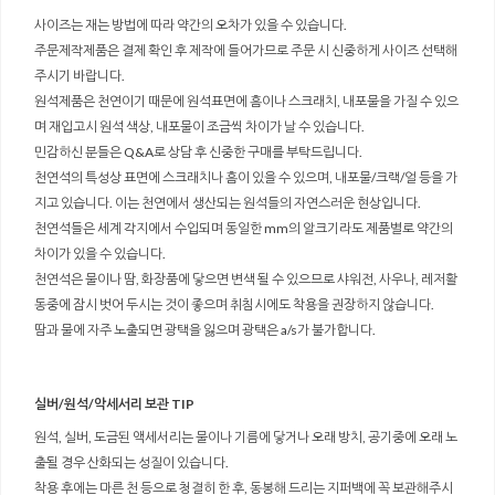
사이즈는 재는 방법에 따라 약간의 오차가 있을 수 있습니다.
주문제작제품은 결제 확인 후 제작에 들어가므로 주문 시 신중하게 사이즈 선택해
주시기 바랍니다.
원석제품은 천연이기 때문에 원석표면에 흠이나 스크래치, 내포물을 가질 수 있으
며 재입고시 원석 색상, 내포물이 조금씩 차이가 날 수 있습니다.
민감하신 분들은 Q&A로 상담 후 신중한 구매를 부탁드립니다.
천연석의 특성상 표면에 스크래치나 흠이 있을 수 있으며, 내포물/크랙/얼 등을 가
지고 있습니다. 이는 천연에서 생산되는 원석들의 자연스러운 현상입니다.
천연석들은 세계 각지에서 수입되며 동일한 mm의 알크기라도 제품별로 약간의
차이가 있을 수 있습니다.
천연석은 물이나 땀, 화장품에 닿으면 변색 될 수 있으므로 샤워전, 사우나, 레저활
동중에 잠시 벗어 두시는 것이 좋으며 취침시에도 착용을 권장하지 않습니다.
땀과 물에 자주 노출되면 광택을 잃으며 광택은 a/s가 불가합니다.
실버/원석/악세서리 보관 TIP
원석, 실버, 도금된 액세서리는 물이나 기름에 닿거나 오래 방치, 공기중에 오래 노
출될 경우 산화되는 성질이 있습니다.
착용 후에는 마른 천 등으로 청결히 한 후, 동봉해 드리는 지퍼백에 꼭 보관해주시