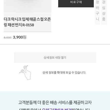
장
관
바로구매
바
심
구
상
다크 락시크 입체 해골 스컬 오픈
니
품
링 패션 반지 R-0158
3,900
원
8,000
상세정보 새창 열기
상세 정보를 확대해 보실 수 있습니다.