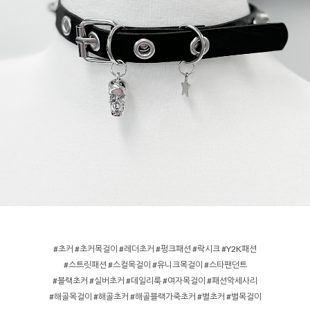
#초커 #초커목걸이 #레더초커 #펑크패션 #락시크 #Y2K패션
#스트릿패션 #스컬목걸이 #유니크목걸이 #스타팬던트
#블랙초커 #실버초커 #데일리룩 #여자목걸이 #패션악세사리
#해골목걸이 #해골초커 #해골블랙가죽초커 #별초커 #별목걸이