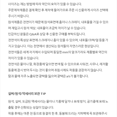
사이즈는 재는 방법에 따라 약간의 오차가 있을 수 있습니다.
주문제작제품은 결제 확인 후 제작에 들어가므로 주문 시 신중하게 사이즈 선택해
주시기 바랍니다.
원석제품은 천연이기 때문에 원석표면에 흠이나 스크래치, 내포물을 가질 수 있으
며 재입고시 원석 색상, 내포물이 조금씩 차이가 날 수 있습니다.
민감하신 분들은 Q&A로 상담 후 신중한 구매를 부탁드립니다.
천연석의 특성상 표면에 스크래치나 흠이 있을 수 있으며, 내포물/크랙/얼 등을 가
지고 있습니다. 이는 천연에서 생산되는 원석들의 자연스러운 현상입니다.
천연석들은 세계 각지에서 수입되며 동일한 mm의 알크기라도 제품별로 약간의
차이가 있을 수 있습니다.
천연석은 물이나 땀, 화장품에 닿으면 변색 될 수 있으므로 샤워전, 사우나, 레저활
동중에 잠시 벗어 두시는 것이 좋으며 취침시에도 착용을 권장하지 않습니다.
땀과 물에 자주 노출되면 광택을 잃으며 광택은 a/s가 불가합니다.
실버/원석/악세서리 보관 TIP
원석, 실버, 도금된 액세서리는 물이나 기름에 닿거나 오래 방치, 공기중에 오래 노
출될 경우 산화되는 성질이 있습니다.
착용 후에는 마른 천 등으로 청결히 한 후, 동봉해 드리는 지퍼백에 꼭 보관해주시