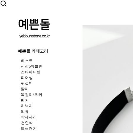
예쁜돌 카테고리
베스트
신상5%할인
스타아이템
피어싱
귀걸이
팔찌
목걸이/초커
반지
허벅지
의류
악세사리
천연석
드림캐쳐