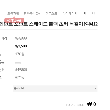
인
회원가입
장바구니
(
0
)
주문조회
마이페이지
4종할인쿠폰
펜던트 포인트 스웨이드 블랙 초커 목걸이 N-0412
자가격
￦7,000
가
￦3,500
금
170원
종류
번호
549805
드
예쁜돌
￦
0
TOTAL PRICE