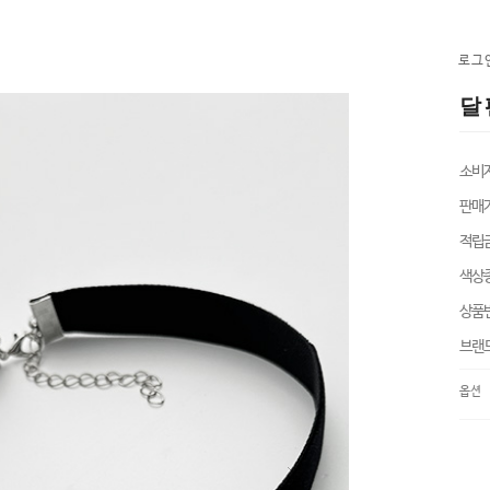
로그
달 
소비
판매
적립
색상
상품
브랜
옵션