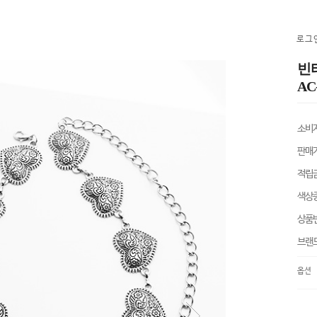
로그
빈
AC
소비
판매
적립
색상
상품
브랜
옵션