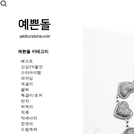
예쁜돌 카테고리
베스트
신상5%할인
스타아이템
피어싱
귀걸이
팔찌
목걸이/초커
반지
허벅지
의류
악세사리
천연석
드림캐쳐