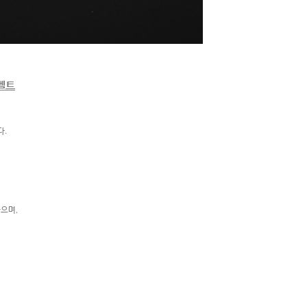
벨트
다.
으며,