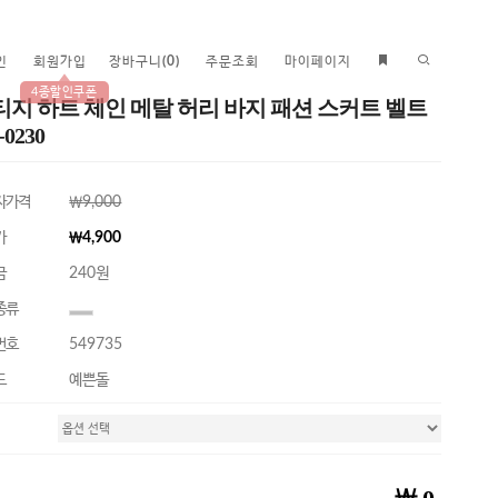
인
회원가입
장바구니
(
0
)
주문조회
마이페이지
4종할인쿠폰
티지 하트 체인 메탈 허리 바지 패션 스커트 벨트
-0230
자가격
￦9,000
가
￦4,900
금
240원
종류
번호
549735
드
예쁜돌