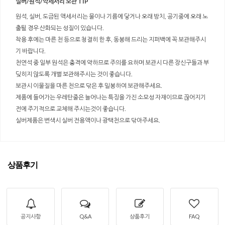
실버/원석/악세서리 보관 TIP
원석, 실버, 도금된 액세서리는 물이나 기름에 닿거나 오래 방치, 공기중에 오래 노
출될 경우 산화되는 성질이 있습니다.
착용 후에는 마른 천 등으로 청결히 한 후, 동봉해 드리는 지퍼백에 꼭 보관해주시
기 바랍니다.
천연석 중 일부 원석은 충격에 약하므로 주의를 요하며 보관시 다른 장신구들과 부
딪히지 않도록 개별 보관해주시는 것이 좋습니다.
보관시 이물질을 마른 천으로 닦은 후 밀봉하여 보관해주세요.
제품에 들어가는 우레탄줄은 늘어나는 특징을 가진 소모성 자재이므로 끊어지기
전에 주기적으로 교체해 주시는것이 좋습니다.
실버제품은 변색시 실버 전용액이나 광택천으로 닦아주세요.
상품후기
공지사항
Q&A
상품후기
FAQ