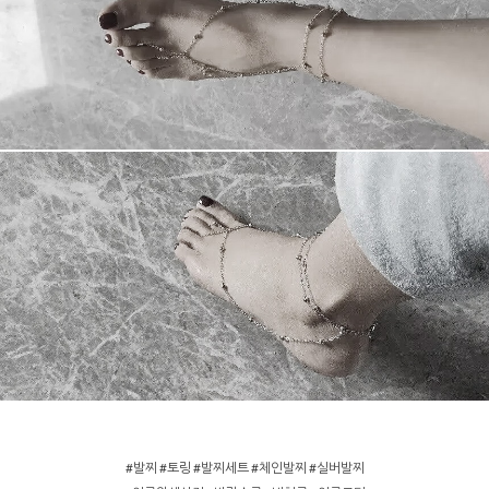
#발찌 #토링 #발찌세트 #체인발찌 #실버발찌