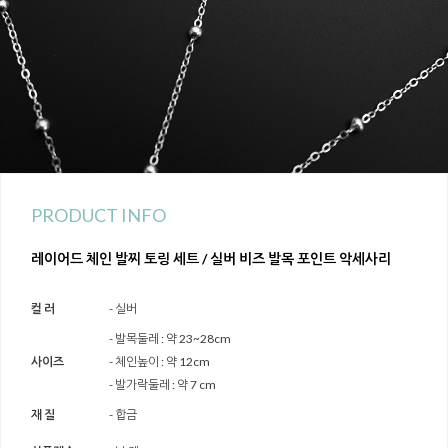
PRODUCT INFO
레이어드 체인 발찌 토링 세트 / 실버 비즈 발목 포인트 악세사리
컬 러
- 실버
- 발목둘레 : 약 23~28cm
사이즈
- 체인높이 : 약 12cm
- 발가락둘레 : 약 7 cm
재 질
- 합금