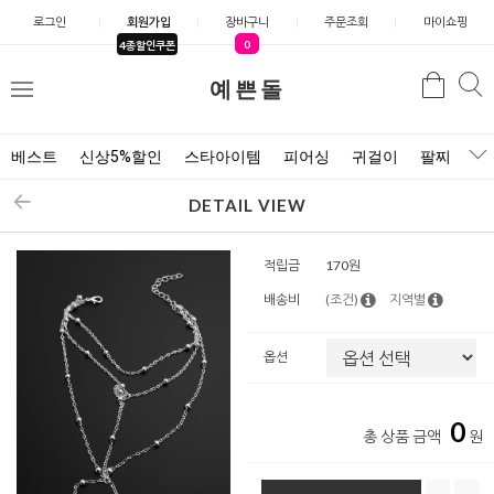
로그인
회원가입
장바구니
주문조회
마이쇼핑
0
4종할인쿠폰
예쁜돌
검색
검
메
색
뉴
베스트
신상5%할인
스타아이템
피어싱
귀걸이
팔찌
목
DETAIL VIEW
적립금
170원
배송비
(조건)
지역별
옵션
0
총 상품 금액
원