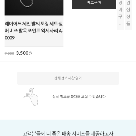
장
관
바로구매
바
심
구
상
레이어드 체인 발찌 토링 세트 실
니
품
버 비즈 발목 포인트 악세사리 A-
0009
3,500
원
7,000
상세정보 새창 열기
상세 정보를 확대해 보실 수 있습니다.