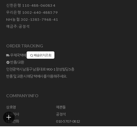
신한은행 110-488-060834
우리은행 1002-640-488579
NH농협 302-1385-7968-41
예금주:공정석
ORDER TRACKING
우체국택배
배송위치조회
반품/교환
인천광역시 남동구 남동대로 900-1 창성빌딩 5층
반품 및 교환시 해당 택배사를 이용해주세요.
COMPANY INFO
상호명
예쁜돌
대표이사
공정석
대표전화
010-5707-0812
주소
인천광역시 남동구 남동대로 900-1 창성빌딩 5층
사업자등록번호
113-23-47294