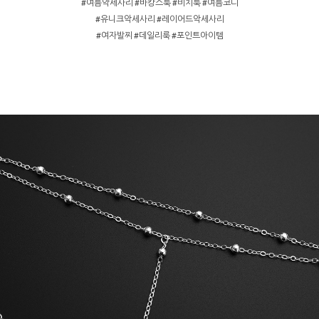
#여름악세사리 #바캉스룩 #비치룩 #여름코디
#유니크악세사리 #레이어드악세사리
#여자발찌 #데일리룩 #포인트아이템