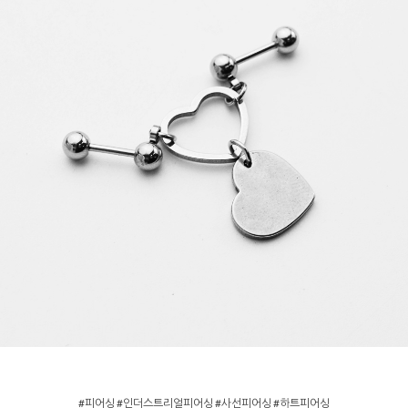
#피어싱 #인더스트리얼피어싱 #사선피어싱 #하트피어싱