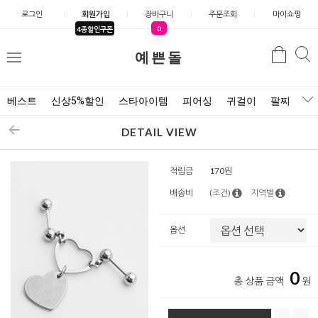
로그인
회원가입
장바구니
주문조회
마이쇼핑
0
4종할인쿠폰
예쁜돌
검색
검
메
색
뉴
베스트
신상5%할인
스타아이템
피어싱
귀걸이
팔찌
목
DETAIL VIEW
적립금
170원
배송비
(조건)
지역별
옵션
0
총 상품 금액
원