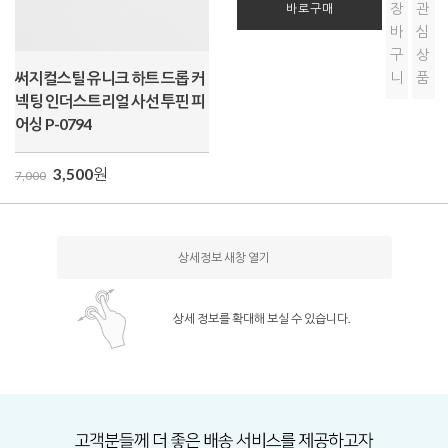
장
관
바로구매
바
심
구
상
써지컬스틸 유니크 하트 드롭 커
니
품
넥팅 인더스트리얼 사선 투핀 피
어싱 P-0794
3,500
원
7,000
상세정보 새창 열기
상세 정보를 확대해 보실 수 있습니다.