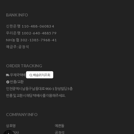
BANK INFO
신한은행 110-488-060834
우리은행 1002-640-488579
NH농협 302-1385-7968-41
예금주:공정석
ORDER TRACKING
우체국택배
배송위치조회
반품/교환
인천광역시 남동구 남동대로 900-1 창성빌딩 5층
반품 및 교환시 해당 택배사를 이용해주세요.
COMPANY INFO
상호명
예쁜돌
대표이사
공정석