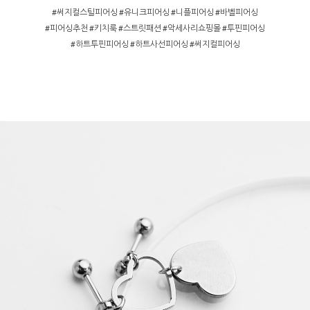
#써지컬스틸피어싱 #유니크피어싱 #니플피어싱 #바벨피어싱
#피어싱추천 #키치룩 #스트릿패션 #악세사리쇼핑몰 #투핀피어싱
#하트투핀피어싱 #하트사선피어싱 #써지컬피어싱