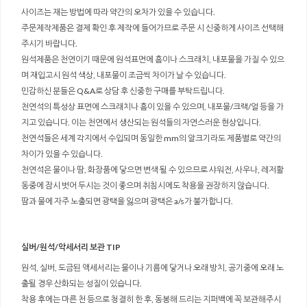
사이즈는 재는 방법에 따라 약간의 오차가 있을 수 있습니다.
주문제작제품은 결제 확인 후 제작에 들어가므로 주문 시 신중하게 사이즈 선택해
주시기 바랍니다.
원석제품은 천연이기 때문에 원석표면에 흠이나 스크래치, 내포물을 가질 수 있으
며 재입고시 원석 색상, 내포물이 조금씩 차이가 날 수 있습니다.
민감하신 분들은 Q&A로 상담 후 신중한 구매를 부탁드립니다.
천연석의 특성상 표면에 스크래치나 흠이 있을 수 있으며, 내포물/크랙/얼 등을 가
지고 있습니다. 이는 천연에서 생산되는 원석들의 자연스러운 현상입니다.
천연석들은 세계 각지에서 수입되며 동일한 mm의 알크기라도 제품별로 약간의
차이가 있을 수 있습니다.
천연석은 물이나 땀, 화장품에 닿으면 변색 될 수 있으므로 샤워전, 사우나, 레저활
동중에 잠시 벗어 두시는 것이 좋으며 취침시에도 착용을 권장하지 않습니다.
땀과 물에 자주 노출되면 광택을 잃으며 광택은 a/s가 불가합니다.
실버/원석/악세서리 보관 TIP
원석, 실버, 도금된 액세서리는 물이나 기름에 닿거나 오래 방치, 공기중에 오래 노
출될 경우 산화되는 성질이 있습니다.
착용 후에는 마른 천 등으로 청결히 한 후, 동봉해 드리는 지퍼백에 꼭 보관해주시