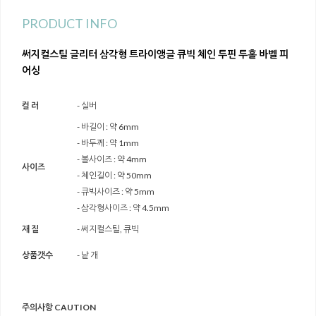
PRODUCT INFO
써지컬스틸 글리터 삼각형 트라이앵글 큐빅 체인 투핀 투홀 바벨 피
어싱
컬 러
- 실버
- 바길이 : 약 6mm
- 바두께 : 약 1mm
- 볼사이즈 : 약 4mm
사이즈
- 체인길이 : 약 50mm
- 큐빅사이즈 : 약 5mm
- 삼각형사이즈 : 약 4.5mm
재 질
- 써지컬스틸, 큐빅
상품갯수
- 낱 개
주의사항 CAUTION