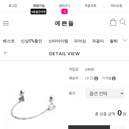
로그인
회원가입
장바구니
주문조회
마이쇼핑
0
4종할인쿠폰
예쁜돌
검색
검
메
색
뉴
베스트
신상5%할인
스타아이템
피어싱
귀걸이
팔찌
목
DETAIL VIEW
적립금
240원
배송비
(조건)
지역별
옵션
0
총 상품 금액
원