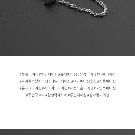
#투홀피어싱 #체인피어싱 #큐빅피어싱 #삼각피어싱 #드롭피어싱
#써지컬스틸피어싱 #데일리피어싱 #여자피어싱추천 #심플피어싱
#유니크피어싱 #레이어드피어싱 #세컨드홀피어싱 #포인트피어싱
#꾸안꾸코디 #감성악세사리 #투핀피어싱 #삼각형피어싱