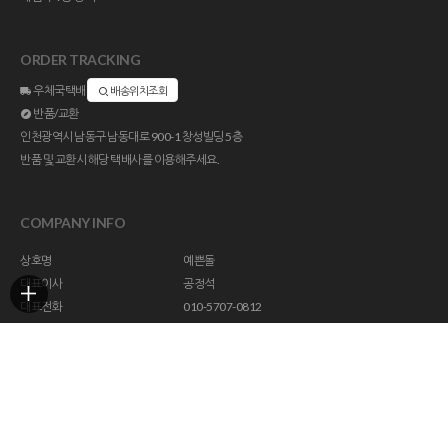
ORDER TRACKING
우체국택배
배송위치조회
반품/교환
인천광역시 남동구 남동대로 900-1 창성빌딩 5층
반품 및 교환시 해당 택배사를 이용해주세요.
COMPANY INFO
상호명
예쁜돌
대표이사
공정석
대표전화
010-5707-0812
주소
인천광역시 남동구 남동대로 900-1 창성빌딩 5층
사업자등록번호
113-23-47294
통신판매업신고
제 2018-인천남동구-1296 호
개인정보관리책임자
help@yebbunstone.co.kr
호스팅제공
(주)코리아센터