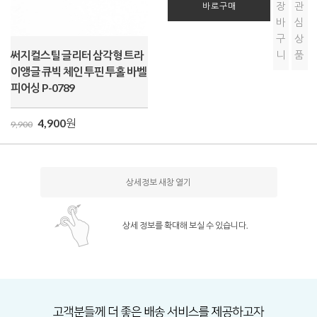
장
관
바로구매
바
심
구
상
써지컬스틸 글리터 삼각형 트라
니
품
이앵글 큐빅 체인 투핀 투홀 바벨
피어싱 P-0789
4,900
원
9,900
상세정보 새창 열기
상세 정보를 확대해 보실 수 있습니다.