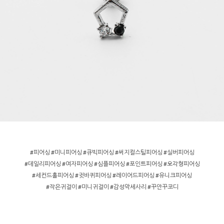
#피어싱 #미니피어싱 #큐빅피어싱 #써지컬스틸피어싱 #실버피어싱
#데일리피어싱 #여자피어싱 #심플피어싱 #포인트피어싱 #오각형피어싱
#세컨드홀피어싱 #귓바퀴피어싱 #레이어드피어싱 #유니크피어싱
#작은귀걸이 #미니귀걸이 #감성악세사리 #꾸안꾸코디