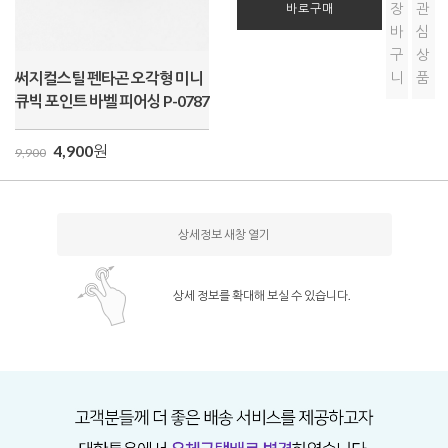
장
관
바로구매
바
심
구
상
써지컬스틸 펜타곤 오각형 미니
니
품
큐빅 포인트 바벨 피어싱 P-0787
4,900
원
9,900
상세정보 새창 열기
상세 정보를 확대해 보실 수 있습니다.