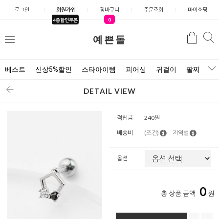
로그인
회원가입
장바구니
주문조회
마이쇼핑
0
4종할인쿠폰
예쁜돌
검색
검
메
색
뉴
베스트
신상5%할인
스타아이템
피어싱
귀걸이
팔찌
목
DETAIL VIEW
적립금
240원
배송비
(조건)
지역별
옵션
0
총 상품 금액
원