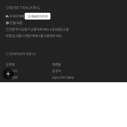
ORDER TRACKING
우체국택배
배송위치조회
반품/교환
인천광역시 남동구 남동대로 900-1 창성빌딩 5층
반품 및 교환시 해당 택배사를 이용해주세요.
COMPANY INFO
상호명
예쁜돌
대표이사
공정석
대표전화
010-5707-0812
주소
인천광역시 남동구 남동대로 900-1 창성빌딩 5층
사업자등록번호
113-23-47294
통신판매업신고
제 2018-인천남동구-1296 호
개인정보관리책임자
help@yebbunstone.co.kr
호스팅제공
(주)코리아센터
Copyright ©
예쁜돌
. All rights reserved. Designed by Wizdesign.co.kr