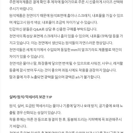
주문제작제품은 결제 확인 후 제작에 들어가므로 주문 시 신중하게 사이즈 선택해
주시기 바랍니다.
원석제품은 천연이기 때문에 원석표면에 흠이나 스크래치, 내포물을 가질 수 있으
며 재입고시 원석 색상, 내포물이 조금씩 차이가 날 수 있습니다.
민감하신 분들은 Q&A로 상담 후 신중한 구매를 부탁드립니다.
천연석의 특성상 표면에 스크래치나 흠이 있을 수 있으며, 내포물/크랙/얼 등을 가
지고 있습니다. 이는 천연에서 생산되는 원석들의 자연스러운 현상입니다.
천연석들은 세계 각지에서 수입되며 동일한 mm의 알크기라도 제품별로 약간의
차이가 있을 수 있습니다.
천연석은 물이나 땀, 화장품에 닿으면 변색 될 수 있으므로 샤워전, 사우나, 레저활
동중에 잠시 벗어 두시는 것이 좋으며 취침시에도 착용을 권장하지 않습니다.
땀과 물에 자주 노출되면 광택을 잃으며 광택은 a/s가 불가합니다.
실버/원석/악세서리 보관 TIP
원석, 실버, 도금된 액세서리는 물이나 기름에 닿거나 오래 방치, 공기중에 오래 노
출될 경우 산화되는 성질이 있습니다.
착용 후에는 마른 천 등으로 청결히 한 후, 동봉해 드리는 지퍼백에 꼭 보관해주시
기 바랍니다.