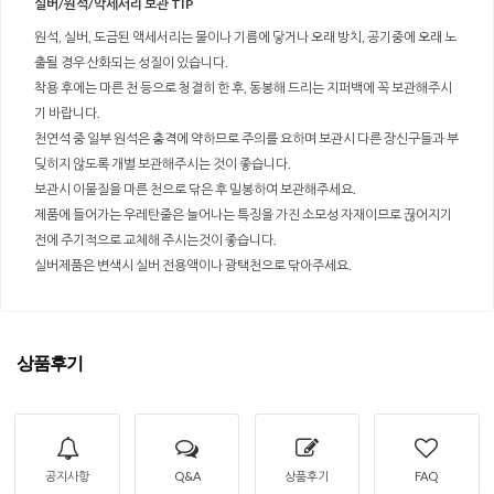
실버/원석/악세서리 보관 TIP
원석, 실버, 도금된 액세서리는 물이나 기름에 닿거나 오래 방치, 공기중에 오래 노
출될 경우 산화되는 성질이 있습니다.
착용 후에는 마른 천 등으로 청결히 한 후, 동봉해 드리는 지퍼백에 꼭 보관해주시
기 바랍니다.
천연석 중 일부 원석은 충격에 약하므로 주의를 요하며 보관시 다른 장신구들과 부
딪히지 않도록 개별 보관해주시는 것이 좋습니다.
보관시 이물질을 마른 천으로 닦은 후 밀봉하여 보관해주세요.
제품에 들어가는 우레탄줄은 늘어나는 특징을 가진 소모성 자재이므로 끊어지기
전에 주기적으로 교체해 주시는것이 좋습니다.
실버제품은 변색시 실버 전용액이나 광택천으로 닦아주세요.
상품후기
공지사항
Q&A
상품후기
FAQ