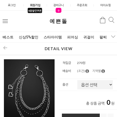
로그인
회원가입
장바구니
주문조회
마이쇼핑
0
4종할인쿠폰
예쁜돌
검색
검
메
색
뉴
베스트
신상5%할인
스타아이템
피어싱
귀걸이
팔찌
목
DETAIL VIEW
적립금
270원
배송비
(조건)
지역별
옵션
0
총 상품 금액
원