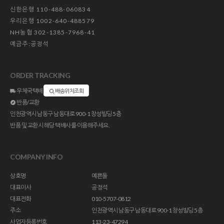
신한은행 110-488-060834
우리은행 1002-640-488579
NH농협 302-1385-7968-41
예금주:공정석
ORDER TRACKING
우체국택배
배송위치조회
반품/교환
인천광역시 남동구 남동대로 900-1 창성빌딩 5층
반품 및 교환시 해당 택배사를 이용해주세요.
COMPANY INFO
상호명
예쁜돌
대표이사
공정석
대표전화
010-5707-0812
주소
인천광역시 남동구 남동대로 900-1 창성빌딩 5층
사업자등록번호
113-23-47294