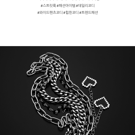
#스트릿룩 #패션아이템 #데일리코디
#와이드팬츠코디 #힙한코디 #트렌드패션