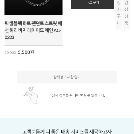
장
관
바로구매
바
심
구
상
픽셀 블랙 하트 펜던트 스트릿 패
니
품
션 허리 바지 레이어드 체인 AC-
0223
5,500
원
10,000
상세정보 새창 열기
상세 정보를 확대해 보실 수 있습니다.