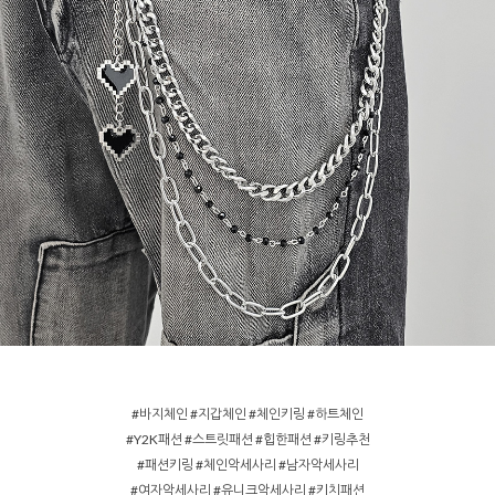
#바지체인 #지갑체인 #체인키링 #하트체인
#Y2K패션 #스트릿패션 #힙한패션 #키링추천
#패션키링 #체인악세사리 #남자악세사리
#여자악세사리 #유니크악세사리 #키치패션