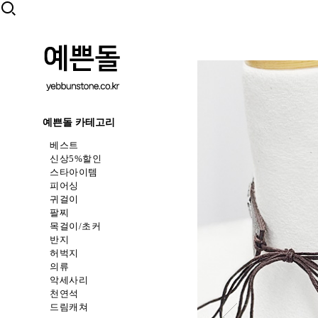
예쁜돌 카테고리
베스트
신상5%할인
스타아이템
피어싱
귀걸이
팔찌
목걸이/초커
반지
허벅지
의류
악세사리
천연석
드림캐쳐