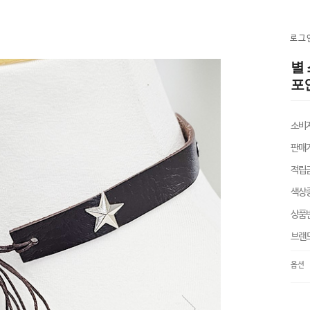
로그
별
포인
소비
판매
적립
색상
상품
브랜
옵션