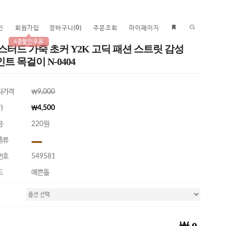
인
회원가입
장바구니
(
0
)
주문조회
마이페이지
4종할인쿠폰
 스터드 가죽 초커 Y2K 고딕 패션 스트릿 감성
트 목걸이 N-0404
자가격
￦9,000
가
￦4,500
금
220원
종류
번호
549581
드
예쁜돌