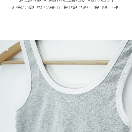
#면크롭티 #홀터넥티셔츠 #여자크롭탑 #크롭티셔츠 #무지크롭티
#크롭탑 #배꼽티 #탱크탑 #숏티 #크롭티 #홑터넥 #여자크롭티 #골지나시티