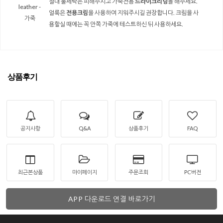
절대 물세탁은 피해주시고 가죽전용
드라이크리닝
을 해주세요.
leather -
얼룩은
전용크림
을 사용하여 지워주시길 권장합니다. 크림을 사
가죽
용할실 때에는 꼭 안쪽 가죽에 테스트하신 뒤 사용하세요.
상품후기
공지사항
Q&A
상품후기
FAQ
최근본상품
마이페이지
주문조회
PC버전
APP 다운로드 연결 바로가기