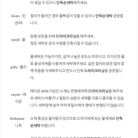
이 생길 수 있으니
단독손세탁
해주세요.
linen - 린
컬러가 들어간 경우 물빠짐이 있을 수 있으니
단독손세탁
권장합
넨/마
니다.
원형 보존을 위해
드라이크리닝
을 해주세요.
wool - 울
잦은 세탁은 옷의 수명을 단축시킬 수 있습니다.
물세탁은 가능하지만, 삶거나 높은 온도는 피하시고, 미지근한 물
로 중성세제를 사용하여 세탁해주세요. 짙은 컬러와 밝은 컬러 함
poly - 폴리
께 착용을 자제해주시고 반드시 단독
드라이크리닝
을 권장합니
다.
레이온 60% 이상인 소재는 변형에약해
드라이크리닝
을 해주세
rayon - 레
요 세탁시 비틀거나 알칼리 성분의 세제를 이용시 줄어들 수 있습
이온
니다. 세탁망에 넣어 약하게 탈수해야 형태가 변형되지 않습니다.
knitwear -
소재 특성상 줄어듬이 있으므로 드라이세제 또는 울세제로
단독
니트
손세탁
바랍니다.