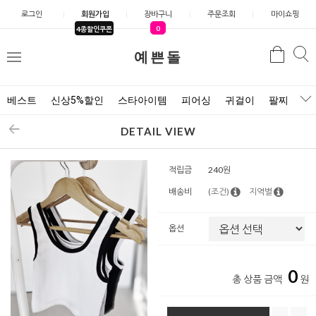
로그인
회원가입
장바구니
주문조회
마이쇼핑
0
4종할인쿠폰
예쁜돌
검색
검
메
색
뉴
베스트
신상5%할인
스타아이템
피어싱
귀걸이
팔찌
목
DETAIL VIEW
적립금
240원
배송비
(조건)
지역별
옵션
0
총 상품 금액
원