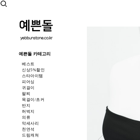
예쁜돌 카테고리
베스트
신상5%할인
스타아이템
피어싱
귀걸이
팔찌
목걸이/초커
반지
허벅지
의류
악세사리
천연석
드림캐쳐