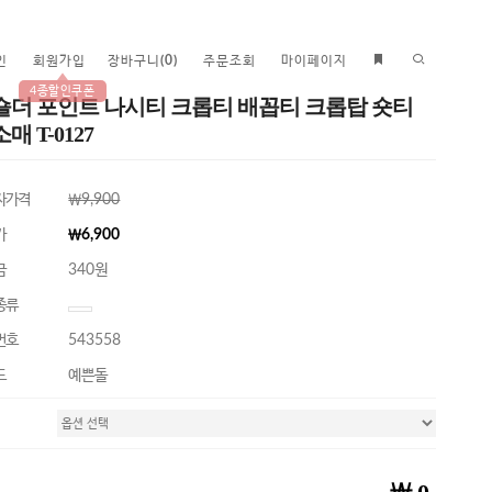
인
회원가입
장바구니
(
0
)
주문조회
마이페이지
4종할인쿠폰
숄더 포인트 나시티 크롭티 배꼽티 크롭탑 숏티
매 T-0127
자가격
￦9,900
가
￦6,900
금
340원
종류
번호
543558
드
예쁜돌