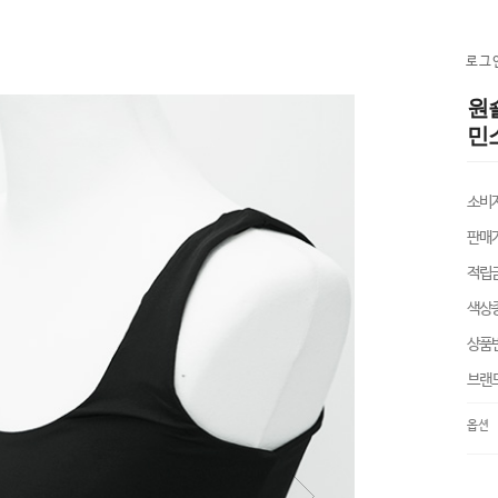
로그
원
민소
소비
판매
적립
색상
상품
브랜
옵션