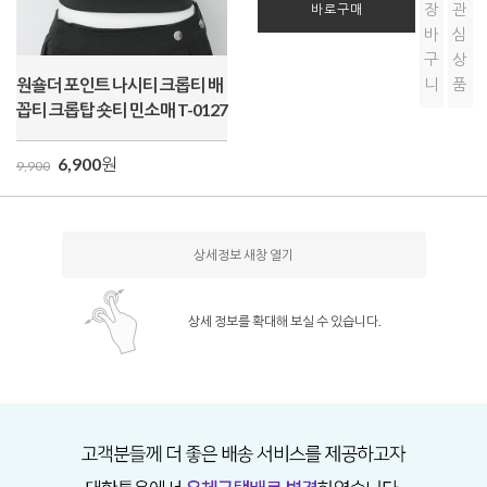
장
관
바로구매
바
심
구
상
원숄더 포인트 나시티 크롭티 배
니
품
꼽티 크롭탑 숏티 민소매 T-0127
6,900
원
9,900
상세정보 새창 열기
상세 정보를 확대해 보실 수 있습니다.