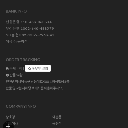
BANK INFO
신한은행 110-488-060834
우리은행 1002-640-488579
NH농협 302-1385-7968-41
예금주:공정석
ORDER TRACKING
우체국택배
배송위치조회
반품/교환
인천광역시 남동구 남동대로 900-1 창성빌딩 5층
반품 및 교환시 해당 택배사를 이용해주세요.
COMPANY INFO
상호명
예쁜돌
대표이사
공정석