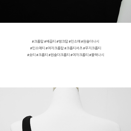
#크롭탑 #배꼽티 #탱크탑 #민소매 #원숄더나시
#민소매티 #여자크롭탑 #크롭티셔츠 #무지크롭티
#숏티 #크롭티 #원숄더크롭티 #여자크롭티 #블랙나시