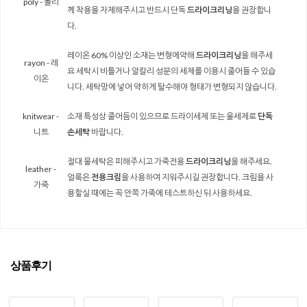
poly - 폴리
께 착용을 자제해주시고 반드시 단독
드라이크리닝
을 권장합니
다.
레이온 60% 이상인 소재는 변형에약해
드라이크리닝
을 해주세
rayon - 레
요 세탁시 비틀거나 알칼리 성분의 세제를 이용시 줄어들 수 있습
이온
니다. 세탁망에 넣어 약하게 탈수해야 형태가 변형되지 않습니다.
knitwear -
소재 특성상 줄어듬이 있으므로 드라이세제 또는 울세제로
단독
니트
손세탁
바랍니다.
절대 물세탁은 피해주시고 가죽전용
드라이크리닝
을 해주세요.
leather -
얼룩은
전용크림
을 사용하여 지워주시길 권장합니다. 크림을 사
가죽
용할실 때에는 꼭 안쪽 가죽에 테스트하신 뒤 사용하세요.
상품후기