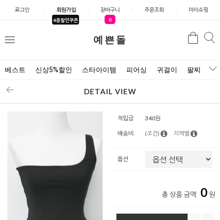
로그인
회원가입
장바구니
주문조회
마이쇼핑
0
4종할인쿠폰
예쁜돌
검색
검
메
색
뉴
베스트
신상5%할인
스타아이템
피어싱
귀걸이
팔찌
목
DETAIL VIEW
적립금
340원
배송비
(조건)
지역별
옵션
0
총 상품 금액
원