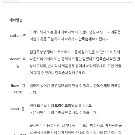
세탁방법
드라이세제 또는 울세제로 세탁시 이염이 생길 수 있으니 어두운
cotton - 면
계열과 옷을 구분하여 세탁하거나
단독손세탁
바랍니다.
원단특성상 형태가 흐트러지고 물빠짐이 있을 수 있으므로 첫세
denim - 데
탁은 드라이세제 또는 울세제로 잠깐 담궜다가
단독손세탁
을 권
님
장해드리며, 손세탁시 제품을 뒤집어서 세탁해주세요. 또한 이염
이 생길 수 있으니
단독손세탁
해주세요.
linen - 린
컬러가 들어간 경우 물빠짐이 있을 수 있으니
단독손세탁
권장합
넨/마
니다.
원형 보존을 위해
드라이크리닝
을 해주세요.
wool - 울
잦은 세탁은 옷의 수명을 단축시킬 수 있습니다.
물세탁은 가능하지만, 삶거나 높은 온도는 피하시고, 미지근한 물
로 중성세제를 사용하여 세탁해주세요. 짙은 컬러와 밝은 컬러 함