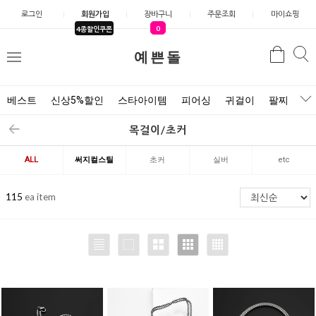
로그인
회원가입
장바구니
주문조회
마이쇼핑
0
4종할인쿠폰
검
예쁜돌
검
메
색
색
뉴
베스트
신상5%할인
스타아이템
피어싱
귀걸이
팔찌
목
목걸이/초커
ALL
써지컬스틸
초커
실버
etc
115
ea item