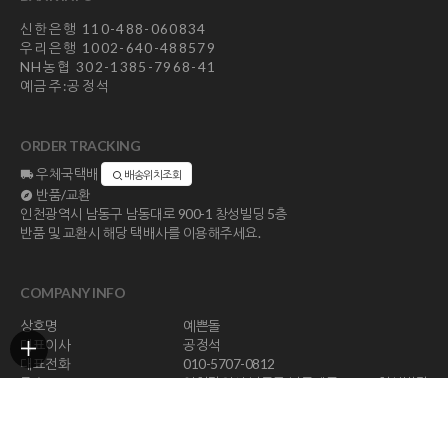
신한은행 110-488-060834
우리은행 1002-640-488579
NH농협 302-1385-7968-41
예금주:공정석
ORDER TRACKING
우체국택배
배송위치조회
반품/교환
인천광역시 남동구 남동대로 900-1 창성빌딩 5층
반품 및 교환시 해당 택배사를 이용해주세요.
COMPANY INFO
상호명
예쁜돌
대표이사
공정석
대표전화
010-5707-0812
주소
인천광역시 남동구 남동대로 900-1 창성빌딩
5층
사업자등록번호
113-23-47294
통신판매업신고
제 2018-인천남동구-1296 호